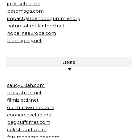
juzfitketo.com
pasomaga.com
impactgardencbdgummies.org
naturesstimulantcbd.net
nopalinaeuropa.com
biomagnify.net
LINKS
saucyukiah.com
beikastreet.net
filmizlettir.net
ourmultiworlds.com
cooncreekclub.org
pegpufftimes.com
celestia-arts.com
forumchampions.com