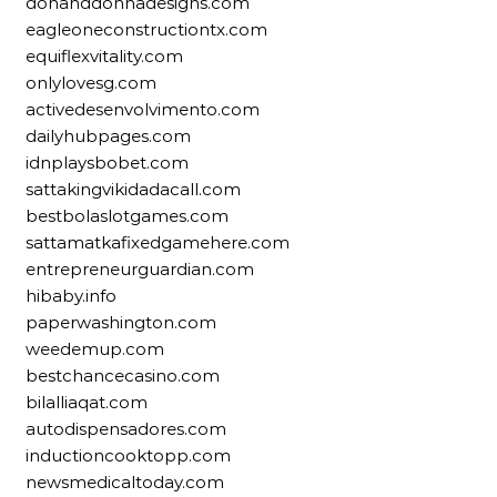
donanddonnadesigns.com
eagleoneconstructiontx.com
equiflexvitality.com
onlylovesg.com
activedesenvolvimento.com
dailyhubpages.com
idnplaysbobet.com
sattakingvikidadacall.com
bestbolaslotgames.com
sattamatkafixedgamehere.com
entrepreneurguardian.com
hibaby.info
paperwashington.com
weedemup.com
bestchancecasino.com
bilalliaqat.com
autodispensadores.com
inductioncooktopp.com
newsmedicaltoday.com