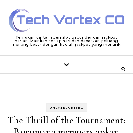
Skip to content
Temukan daftar agen slot gacor dengan jackpot
harian. Mainkan setiap hari dan dapatkan peluang
menang besar dengan hadiah jackpot yang menarik.
UNCATEGORIZED
The Thrill of the Tournament:
Bagaimana mempersiapkan