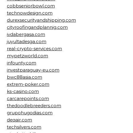
cobbseniorbowl.com
technowdesign.com
durexsecurityandshipping.com
cityroofingandplannig.com
ivdabergasa.com
juyultadesga.com
real-crypto-services.com
mypetzworld.com
infounty.com
investparaguay-eu.com
bwc88asia.com
extrem-poker.com
ks-casino.com
carcarepoints.com
thedoodlebreeders.com
grupohugodias.com
deqair.com
techsilvers.com