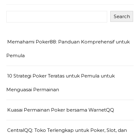
Search
Memahami Poker88: Panduan Komprehensif untuk
Pemula
10 Strategi Poker Teratas untuk Pemula untuk
Menguasai Permainan
Kuasai Permainan Poker bersama WarnetQQ
CentralQQ: Toko Terlengkap untuk Poker, Slot, dan