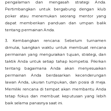
pengalaman dan mengasah strategi Anda.
Pertimbangkan untuk bergabung dengan klub
poker atau menemukan seorang mentor yang
dapat memberikan panduan dan umpan balik
tentang permainan Anda.
3. Kembangkan rencana: Sebelum turnamen
dimulai, luangkan waktu untuk membuat rencana
permainan yang menguraikan tujuan, strategi, dan
taktik Anda untuk setiap tahap kompetisi. Pikirkan
tentang bagaimana Anda akan menyesuaikan
permainan Anda berdasarkan kecenderungan
lawan Anda, ukuran tumpukan, dan posisi di meja.
Memiliki rencana di tempat akan membantu Anda
tetap fokus dan membuat keputusan yang lebih
baik selama panasnya saat ini.