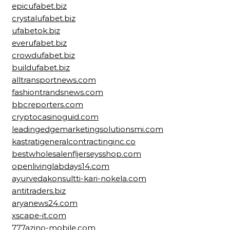
epicufabet.biz
crystalufabet.biz
ufabetok.biz
everufabet.biz
crowdufabet.biz
buildufabet.biz
alltransportnews.com
fashiontrandsnews.com
bbcreporters.com
cryptocasinoguid.com
leadingedgemarketingsolutionsmi.com
kastratigeneralcontractinginc.co
bestwholesalenfljerseysshop.com
openlivinglabdays14.com
ayurvedakonsultti-kari-nokela.com
antitraders.biz
aryanews24.com
xscape-it.com
777azino-mobile.com