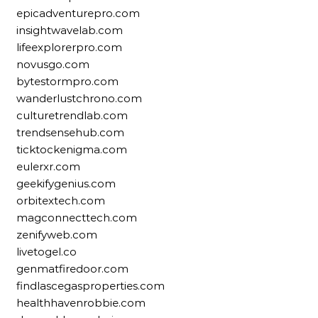
epicadventurepro.com
insightwavelab.com
lifeexplorerpro.com
novusgo.com
bytestormpro.com
wanderlustchrono.com
culturetrendlab.com
trendsensehub.com
ticktockenigma.com
eulerxr.com
geekifygenius.com
orbitextech.com
magconnecttech.com
zenifyweb.com
livetogel.co
genmatfiredoor.com
findlascegasproperties.com
healthhavenrobbie.com