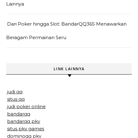
Lainnya
Dari Poker hingga Slot: BandarQQ365 Menawarkan
Beragam Permainan Seru
LINK LAINNYA
judi qq
situs qq
judi poker online
bandarqq
bandarqq pkv
situs pkv games
dominoqq pkv