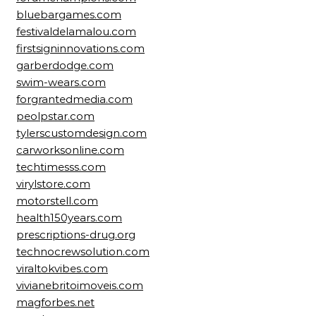
bluebargames.com
festivaldelamalou.com
firstsigninnovations.com
garberdodge.com
swim-wears.com
forgrantedmedia.com
peolpstar.com
tylerscustomdesign.com
carworksonline.com
techtimesss.com
virylstore.com
motorstell.com
health150years.com
prescriptions-drug.org
technocrewsolution.com
viraltokvibes.com
vivianebritoimoveis.com
magforbes.net