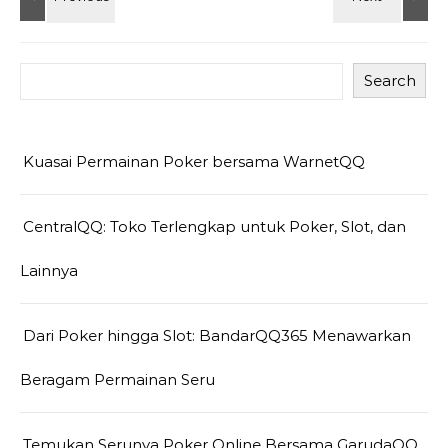
Search
Kuasai Permainan Poker bersama WarnetQQ
CentralQQ: Toko Terlengkap untuk Poker, Slot, dan
Lainnya
Dari Poker hingga Slot: BandarQQ365 Menawarkan
Beragam Permainan Seru
Temukan Serunya Poker Online Bersama GarudaQQ