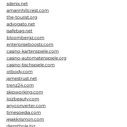
sdenix.net
amarinhillcrest.com
the-tourist.org
advogato.net
isafebag.net
bloombergz.com
enterpriseboosts.com
casino-kartenspiele.com
casino-automatenspiele.org
casino-tischspiele.com
otbody.com
jamestrust.net
trenz24.com
skipworking.com
loizbeauty.com
anyconverter.com
timespedia.com
jejakkrismon.com
diemthole.biz