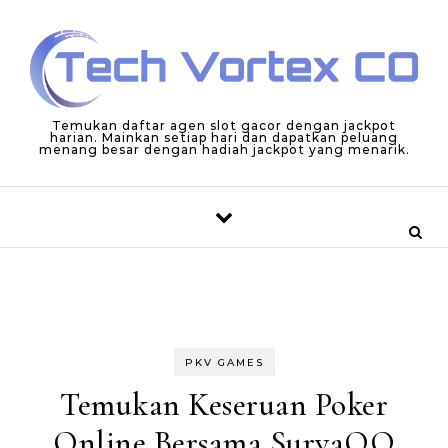
Skip to content
Temukan daftar agen slot gacor dengan jackpot
harian. Mainkan setiap hari dan dapatkan peluang
menang besar dengan hadiah jackpot yang menarik.
PKV GAMES
Temukan Keseruan Poker
Online Bersama SuryaQQ