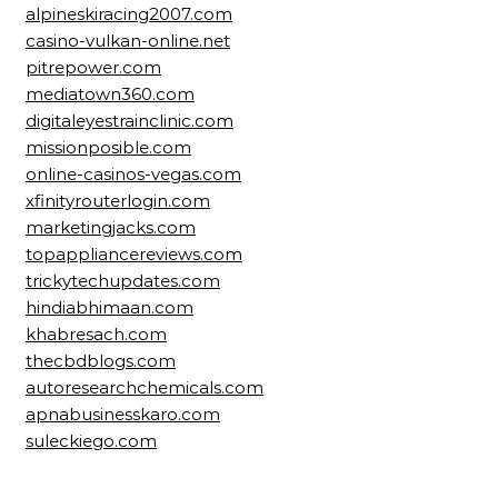
alpineskiracing2007.com
casino-vulkan-online.net
pitrepower.com
mediatown360.com
digitaleyestrainclinic.com
missionposible.com
online-casinos-vegas.com
xfinityrouterlogin.com
marketingjacks.com
topappliancereviews.com
trickytechupdates.com
hindiabhimaan.com
khabresach.com
thecbdblogs.com
autoresearchchemicals.com
apnabusinesskaro.com
suleckiego.com