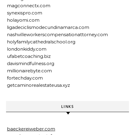
magconnectx.com
synexispro.com
holayomi.com
ligadeciclismodecundinamarca.com
nashvilleworkerscompensationattorney.com
holyfamilycathedralschool.org
londonkiddy.com
ufabetcoaching.biz
davismindfulness.org
millionairebyte.com
fortechday.com
getcaminorealestateusa.xyz
LINKS
baeckereiweber.com