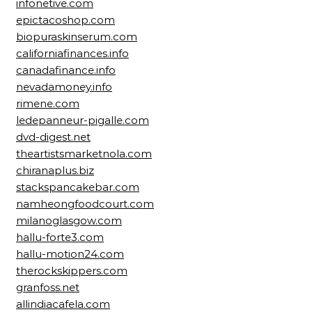
infonetive.com
epictacoshop.com
biopuraskinserum.com
californiafinances.info
canadafinance.info
nevadamoney.info
rimene.com
ledepanneur-pigalle.com
dvd-digest.net
theartistsmarketnola.com
chiranaplus.biz
stackspancakebar.com
namheongfoodcourt.com
milanoglasgow.com
hallu-forte3.com
hallu-motion24.com
therockskippers.com
granfoss.net
allindiacafela.com