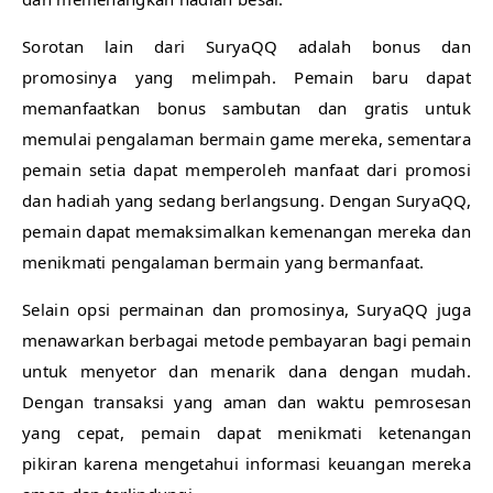
Sorotan lain dari SuryaQQ adalah bonus dan
promosinya yang melimpah. Pemain baru dapat
memanfaatkan bonus sambutan dan gratis untuk
memulai pengalaman bermain game mereka, sementara
pemain setia dapat memperoleh manfaat dari promosi
dan hadiah yang sedang berlangsung. Dengan SuryaQQ,
pemain dapat memaksimalkan kemenangan mereka dan
menikmati pengalaman bermain yang bermanfaat.
Selain opsi permainan dan promosinya, SuryaQQ juga
menawarkan berbagai metode pembayaran bagi pemain
untuk menyetor dan menarik dana dengan mudah.
Dengan transaksi yang aman dan waktu pemrosesan
yang cepat, pemain dapat menikmati ketenangan
pikiran karena mengetahui informasi keuangan mereka