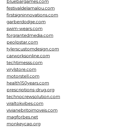
bluebargames.com
festivaldelamalou.com
firstsigninnovations.com
garberdodge.com
swim-wears.com
forgrantedmedia.com
peolpstar.com
tylerscustomdesign.com
carworksonline.com
techtimesss.com
virylstore.com
motorstell.com
health150years.com
prescriptions-drug.org
technocrewsolution.com
viraltokvibes.com
vivianebritoimoveis.com
magforbes.net
monkeycap.org