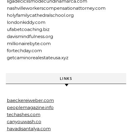
ligadeciclismodecundinamarca.com
nashvilleworkerscompensationattorney.com
holyfamilycathedralschool.org
londonkiddy.com
ufabetcoaching.biz
davismindfulness.org
millionairebyte.com
fortechday.com
getcaminorealestateusa.xyz
LINKS
baeckereiweber.com
peoplemagazine.info
techashes.com
canyouwash.co
havadisantalya.com