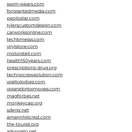
swim-wears.com
forgrantedmedia.com
peolpstar.com
tylerscustomdesign.com
carworksonline.com
techtimesss.com
virylstore.com
motorstell.com
health150years.com
prescriptions-drug.org
technocrewsolution.com
viraltokvibes.com
vivianebritoimoveis.com
magforbes.net
monkeycap.org
sdenix.net
amarinhillcrest.com
the-tourist.org
advogato.net