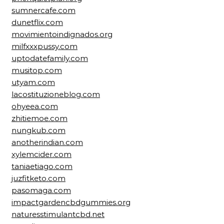
sumnercafe.com
dunetflix.com
movimientoindignados.org
milfxxxpussy.com
uptodatefamily.com
musitop.com
utyam.com
lacostituzioneblog.com
ohyeea.com
zhitiemoe.com
nungkub.com
anotherindian.com
xylemcider.com
taniaetiago.com
juzfitketo.com
pasomaga.com
impactgardencbdgummies.org
naturesstimulantcbd.net