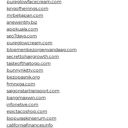
pureglowfacecream.com
kingofherrings.com
mrbetjapan.com
anewentity.biz
appkuala.com
seo7days.com
pureglowcream.com
bloemenbezorgenvandaag.com
secrettohairgrowth.com
tasteofthaitogo.com
bunnynkitty.com
bezopasnik.org
fjmnxga.com
saigonstartransport.com
bangmaxwin.com
infonetive.com
epictacoshop.com
biopuraskinserum.com
californiafinances.info