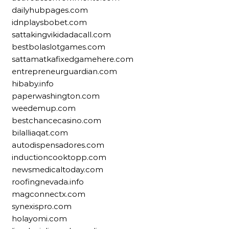
dailyhubpages.com
idnplaysbobet.com
sattakingvikidadacall.com
bestbolaslotgames.com
sattamatkafixedgamehere.com
entrepreneurguardian.com
hibaby.info
paperwashington.com
weedemup.com
bestchancecasino.com
bilalliaqat.com
autodispensadores.com
inductioncooktopp.com
newsmedicaltoday.com
roofingnevada.info
magconnectx.com
synexispro.com
holayomi.com