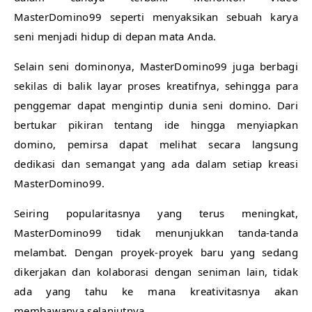
MasterDomino99 seperti menyaksikan sebuah karya
seni menjadi hidup di depan mata Anda.
Selain seni dominonya, MasterDomino99 juga berbagi
sekilas di balik layar proses kreatifnya, sehingga para
penggemar dapat mengintip dunia seni domino. Dari
bertukar pikiran tentang ide hingga menyiapkan
domino, pemirsa dapat melihat secara langsung
dedikasi dan semangat yang ada dalam setiap kreasi
MasterDomino99.
Seiring popularitasnya yang terus meningkat,
MasterDomino99 tidak menunjukkan tanda-tanda
melambat. Dengan proyek-proyek baru yang sedang
dikerjakan dan kolaborasi dengan seniman lain, tidak
ada yang tahu ke mana kreativitasnya akan
membawanya selanjutnya.