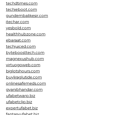
techdtimes.com
techieboot.com
gundembalikesir.com
itechar.com
yesbold.com
healthhubzone.com
ebaraat.com
techjuiced.com
byteboosttech.com
magnexushub.com
virtuogoweb.com
biglotshours.com
buyliraglutide.com
onlinesafemeds.com
gyanibhandar.com
ufabetwarp.biz
ufabetclip.biz
expertufabet.biz
fantasyufabet.biz