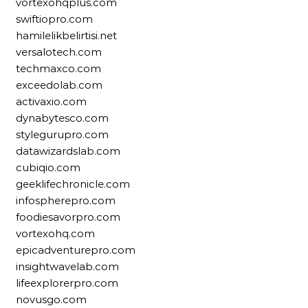
vortexohqplus.com
swiftiopro.com
hamilelikbelirtisi.net
versalotech.com
techmaxco.com
exceedolab.com
activaxio.com
dynabytesco.com
stylegurupro.com
datawizardslab.com
cubiqio.com
geeklifechronicle.com
infospherepro.com
foodiesavorpro.com
vortexohq.com
epicadventurepro.com
insightwavelab.com
lifeexplorerpro.com
novusgo.com