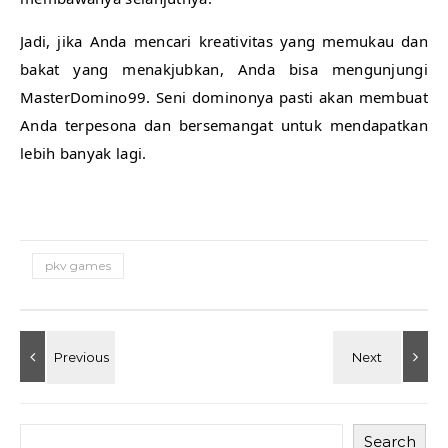
Jadi, jika Anda mencari kreativitas yang memukau dan
bakat yang menakjubkan, Anda bisa mengunjungi
MasterDomino99. Seni dominonya pasti akan membuat
Anda terpesona dan bersemangat untuk mendapatkan
lebih banyak lagi.
pkv games
Search