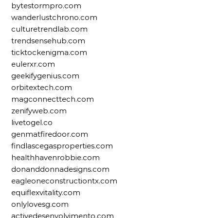
bytestormpro.com
wanderlustchrono.com
culturetrendlab.com
trendsensehub.com
ticktockenigma.com
eulerxr.com
geekifygenius.com
orbitextech.com
magconnecttech.com
zenifyweb.com
livetogel.co
genmatfiredoor.com
findlascegasproperties.com
healthhavenrobbie.com
donanddonnadesigns.com
eagleoneconstructiontx.com
equiflexvitality.com
onlylovesg.com
activedesenvolvimento.com