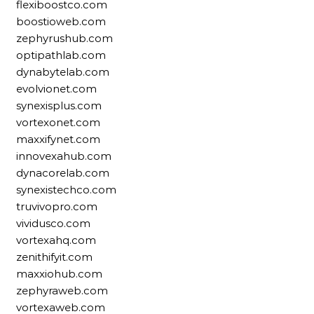
flexiboostco.com
boostioweb.com
zephyrushub.com
optipathlab.com
dynabytelab.com
evolvionet.com
synexisplus.com
vortexonet.com
maxxifynet.com
innovexahub.com
dynacorelab.com
synexistechco.com
truvivopro.com
vividusco.com
vortexahq.com
zenithifyit.com
maxxiohub.com
zephyraweb.com
vortexaweb.com