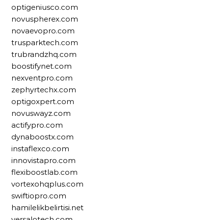
optigeniusco.com
novuspherex.com
novaevopro.com
trusparktech.com
trubrandzhq.com
boostifynet.com
nexventpro.com
zephyrtechx.com
optigoxpert.com
novuswayz.com
actifypro.com
dynaboostx.com
instaflexco.com
innovistapro.com
flexiboostlab.com
vortexohqplus.com
swiftiopro.com
hamilelikbelirtisi.net
versalotech.com