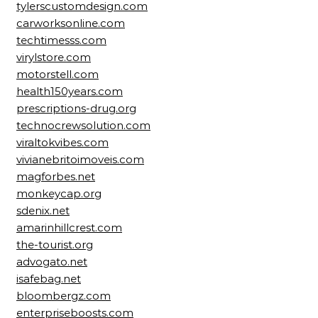
tylerscustomdesign.com
carworksonline.com
techtimesss.com
virylstore.com
motorstell.com
health150years.com
prescriptions-drug.org
technocrewsolution.com
viraltokvibes.com
vivianebritoimoveis.com
magforbes.net
monkeycap.org
sdenix.net
amarinhillcrest.com
the-tourist.org
advogato.net
isafebag.net
bloombergz.com
enterpriseboosts.com