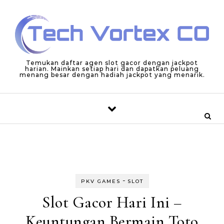
Skip to content
Temukan daftar agen slot gacor dengan jackpot
harian. Mainkan setiap hari dan dapatkan peluang
menang besar dengan hadiah jackpot yang menarik.
-
PKV GAMES
SLOT
Slot Gacor Hari Ini –
Keuntungan Bermain Toto