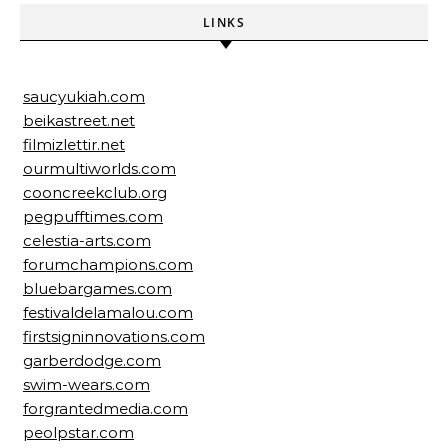
LINKS
saucyukiah.com
beikastreet.net
filmizlettir.net
ourmultiworlds.com
cooncreekclub.org
pegpufftimes.com
celestia-arts.com
forumchampions.com
bluebargames.com
festivaldelamalou.com
firstsigninnovations.com
garberdodge.com
swim-wears.com
forgrantedmedia.com
peolpstar.com