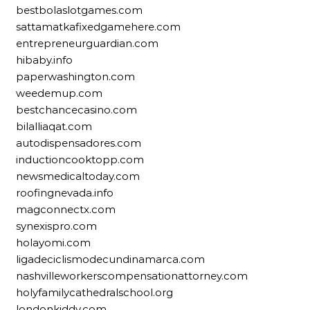
bestbolaslotgames.com
sattamatkafixedgamehere.com
entrepreneurguardian.com
hibaby.info
paperwashington.com
weedemup.com
bestchancecasino.com
bilalliaqat.com
autodispensadores.com
inductioncooktopp.com
newsmedicaltoday.com
roofingnevada.info
magconnectx.com
synexispro.com
holayomi.com
ligadeciclismodecundinamarca.com
nashvilleworkerscompensationattorney.com
holyfamilycathedralschool.org
londonkiddy.com