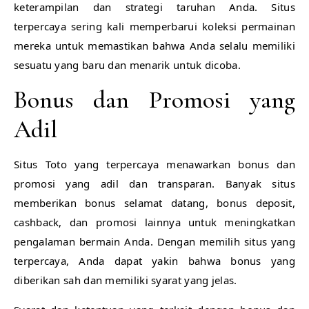
keterampilan dan strategi taruhan Anda. Situs
terpercaya sering kali memperbarui koleksi permainan
mereka untuk memastikan bahwa Anda selalu memiliki
sesuatu yang baru dan menarik untuk dicoba.
Bonus dan Promosi yang
Adil
Situs Toto yang terpercaya menawarkan bonus dan
promosi yang adil dan transparan. Banyak situs
memberikan bonus selamat datang, bonus deposit,
cashback, dan promosi lainnya untuk meningkatkan
pengalaman bermain Anda. Dengan memilih situs yang
terpercaya, Anda dapat yakin bahwa bonus yang
diberikan sah dan memiliki syarat yang jelas.