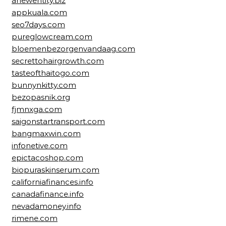
anewentity.biz
appkuala.com
seo7days.com
pureglowcream.com
bloemenbezorgenvandaag.com
secrettohairgrowth.com
tasteofthaitogo.com
bunnynkitty.com
bezopasnik.org
fjmnxga.com
saigonstartransport.com
bangmaxwin.com
infonetive.com
epictacoshop.com
biopuraskinserum.com
californiafinances.info
canadafinance.info
nevadamoney.info
rimene.com