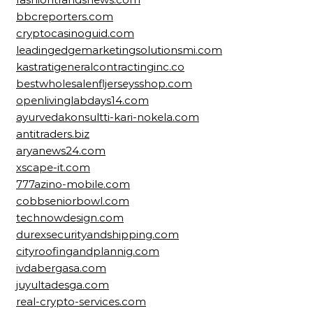
bbcreporters.com
cryptocasinoguid.com
leadingedgemarketingsolutionsmi.com
kastratigeneralcontractinginc.co
bestwholesalenfljerseysshop.com
openlivinglabdays14.com
ayurvedakonsultti-kari-nokela.com
antitraders.biz
aryanews24.com
xscape-it.com
777azino-mobile.com
cobbseniorbowl.com
technowdesign.com
durexsecurityandshipping.com
cityroofingandplannig.com
ivdabergasa.com
juyultadesga.com
real-crypto-services.com