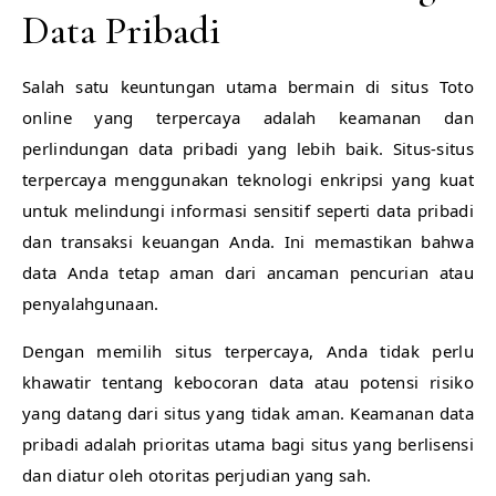
Data Pribadi
Salah satu keuntungan utama bermain di situs Toto
online yang terpercaya adalah keamanan dan
perlindungan data pribadi yang lebih baik. Situs-situs
terpercaya menggunakan teknologi enkripsi yang kuat
untuk melindungi informasi sensitif seperti data pribadi
dan transaksi keuangan Anda. Ini memastikan bahwa
data Anda tetap aman dari ancaman pencurian atau
penyalahgunaan.
Dengan memilih situs terpercaya, Anda tidak perlu
khawatir tentang kebocoran data atau potensi risiko
yang datang dari situs yang tidak aman. Keamanan data
pribadi adalah prioritas utama bagi situs yang berlisensi
dan diatur oleh otoritas perjudian yang sah.