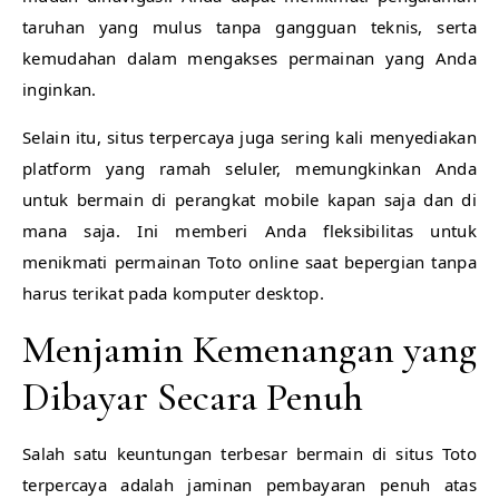
taruhan yang mulus tanpa gangguan teknis, serta
kemudahan dalam mengakses permainan yang Anda
inginkan.
Selain itu, situs terpercaya juga sering kali menyediakan
platform yang ramah seluler, memungkinkan Anda
untuk bermain di perangkat mobile kapan saja dan di
mana saja. Ini memberi Anda fleksibilitas untuk
menikmati permainan Toto online saat bepergian tanpa
harus terikat pada komputer desktop.
Menjamin Kemenangan yang
Dibayar Secara Penuh
Salah satu keuntungan terbesar bermain di situs Toto
terpercaya adalah jaminan pembayaran penuh atas