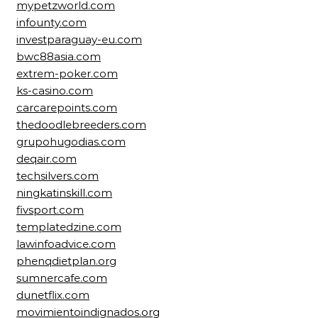
mypetzworld.com
infounty.com
investparaguay-eu.com
bwc88asia.com
extrem-poker.com
ks-casino.com
carcarepoints.com
thedoodlebreeders.com
grupohugodias.com
deqair.com
techsilvers.com
ningkatinskill.com
fivsport.com
templatedzine.com
lawinfoadvice.com
phenqdietplan.org
sumnercafe.com
dunetflix.com
movimientoindignados.org