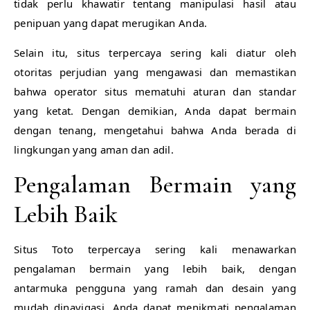
tidak perlu khawatir tentang manipulasi hasil atau
penipuan yang dapat merugikan Anda.
Selain itu, situs terpercaya sering kali diatur oleh
otoritas perjudian yang mengawasi dan memastikan
bahwa operator situs mematuhi aturan dan standar
yang ketat. Dengan demikian, Anda dapat bermain
dengan tenang, mengetahui bahwa Anda berada di
lingkungan yang aman dan adil.
Pengalaman Bermain yang
Lebih Baik
Situs Toto terpercaya sering kali menawarkan
pengalaman bermain yang lebih baik, dengan
antarmuka pengguna yang ramah dan desain yang
mudah dinavigasi. Anda dapat menikmati pengalaman