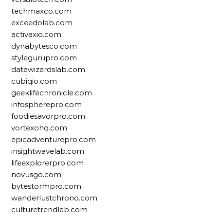
techmaxco.com
exceedolab.com
activaxio.com
dynabytesco.com
stylegurupro.com
datawizardslab.com
cubiqio.com
geeklifechronicle.com
infospherepro.com
foodiesavorpro.com
vortexohq.com
epicadventurepro.com
insightwavelab.com
lifeexplorerpro.com
novusgo.com
bytestormpro.com
wanderlustchrono.com
culturetrendlab.com