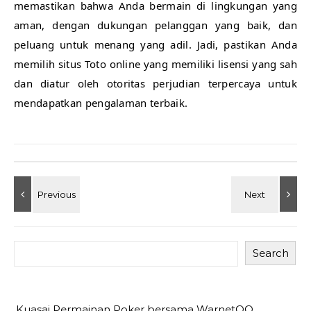
memastikan bahwa Anda bermain di lingkungan yang
aman, dengan dukungan pelanggan yang baik, dan
peluang untuk menang yang adil. Jadi, pastikan Anda
memilih situs Toto online yang memiliki lisensi yang sah
dan diatur oleh otoritas perjudian terpercaya untuk
mendapatkan pengalaman terbaik.
Search
Kuasai Permainan Poker bersama WarnetQQ