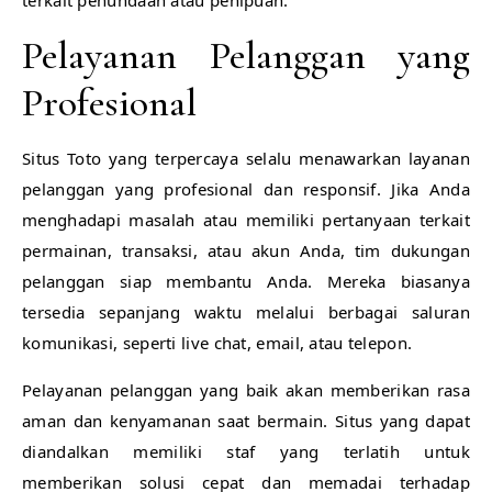
terkait penundaan atau penipuan.
Pelayanan Pelanggan yang
Profesional
Situs Toto yang terpercaya selalu menawarkan layanan
pelanggan yang profesional dan responsif. Jika Anda
menghadapi masalah atau memiliki pertanyaan terkait
permainan, transaksi, atau akun Anda, tim dukungan
pelanggan siap membantu Anda. Mereka biasanya
tersedia sepanjang waktu melalui berbagai saluran
komunikasi, seperti live chat, email, atau telepon.
Pelayanan pelanggan yang baik akan memberikan rasa
aman dan kenyamanan saat bermain. Situs yang dapat
diandalkan memiliki staf yang terlatih untuk
memberikan solusi cepat dan memadai terhadap