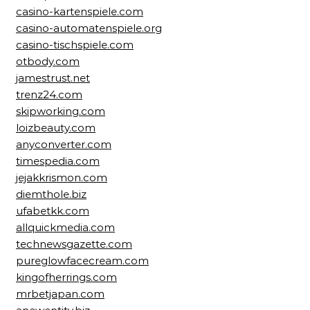
casino-kartenspiele.com
casino-automatenspiele.org
casino-tischspiele.com
otbody.com
jamestrust.net
trenz24.com
skipworking.com
loizbeauty.com
anyconverter.com
timespedia.com
jejakkrismon.com
diemthole.biz
ufabetkk.com
allquickmedia.com
technewsgazette.com
pureglowfacecream.com
kingofherrings.com
mrbetjapan.com