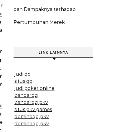
ar
dan Dampaknya terhadap
ng
a.
Pertumbuhan Merek
ia
n
LINK LAINNYA
gi
i
judi qq
m
situs qq
an
judi poker online
bandarqq
bandarqq pkv
ng
situs pkv games
r,
dominoqq pkv
ne
dominoqq pkv
ri