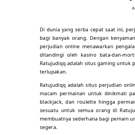
A
Di dunia yang serba cepat saat ini, pe
bagi banyak orang. Dengan kenyaman
perjudian online menawarkan pengal
ditandingi oleh kasino bata-dan-mort
Ratujudiqq adalah situs gaming untuk
terlupakan.
Ratujudiqq adalah situs perjudian on
macam permainan untuk dinikmati par
blackjack, dan roulette hingga perma
sesuatu untuk semua orang di Ratuju
membuatnya sederhana bagi pemain un
segera.