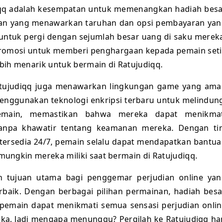
udiqq adalah kesempatan untuk memenangkan hadiah bes
nan yang menawarkan taruhan dan opsi pembayaran ya
untuk pergi dengan sejumlah besar uang di saku merek
promosi untuk memberi penghargaan kepada pemain set
ih menarik untuk bermain di Ratujudiqq.
atujudiqq juga menawarkan lingkungan game yang ama
menggunakan teknologi enkripsi terbaru untuk melindun
pemain, memastikan bahwa mereka dapat menikmat
npa khawatir tentang keamanan mereka. Dengan ti
tersedia 24/7, pemain selalu dapat mendapatkan bantu
ungkin mereka miliki saat bermain di Ratujudiqq.
ah tujuan utama bagi penggemar perjudian online ya
aik. Dengan berbagai pilihan permainan, hadiah besa
pemain dapat menikmati semua sensasi perjudian onli
a. Jadi mengapa menunggu? Pergilah ke Ratujudiqq ha