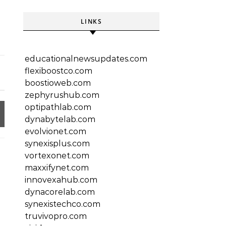
LINKS
educationalnewsupdates.com
flexiboostco.com
boostioweb.com
zephyrushub.com
optipathlab.com
dynabytelab.com
evolvionet.com
synexisplus.com
vortexonet.com
maxxifynet.com
innovexahub.com
dynacorelab.com
synexistechco.com
truvivopro.com