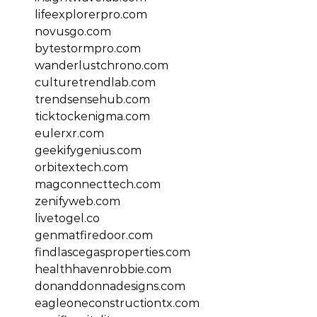
lifeexplorerpro.com
novusgo.com
bytestormpro.com
wanderlustchrono.com
culturetrendlab.com
trendsensehub.com
ticktockenigma.com
eulerxr.com
geekifygenius.com
orbitextech.com
magconnecttech.com
zenifyweb.com
livetogel.co
genmatfiredoor.com
findlascegasproperties.com
healthhavenrobbie.com
donanddonnadesigns.com
eagleoneconstructiontx.com