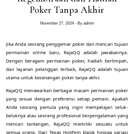
Poker Tanpa Akhir
November 27, 2024
- By
admin
Jika Anda seorang penggemar poker dan mencari tujuan
permainan online baru, RajaQQ adalah jawabannya.
Dengan beragam permainan poker, hadiah berlimpah,
dan layanan pelanggan terbaik, RajaQQ adalah tujuan
utama untuk kesenangan poker tanpa akhir.
RajaQQ menawarkan berbagai macam permainan poker
yang sesuai dengan preferensi setiap pemain. Apakah
Anda seorang pemula yang ingin mempelajari seluk-
beluknya atau seorang profesional berpengalaman yang
mencari tantangan, RajaQQ memiliki sesuatu untuk
semua orang. Dari Texas Hold’em klasik hingga variasi