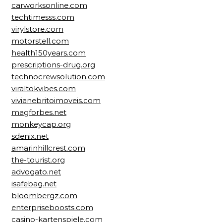
carworksonline.com
techtimesss.com
virylstore.com
motorstell.com
health150years.com
prescriptions-drug.org
technocrewsolution.com
viraltokvibes.com
vivianebritoimoveis.com
magforbes.net
monkeycap.org
sdenix.net
amarinhillcrest.com
the-tourist.org
advogato.net
isafebag.net
bloombergz.com
enterpriseboosts.com
casino-kartenspiele.com