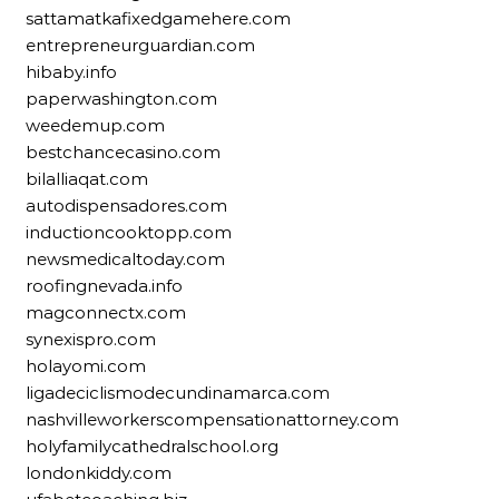
sattamatkafixedgamehere.com
entrepreneurguardian.com
hibaby.info
paperwashington.com
weedemup.com
bestchancecasino.com
bilalliaqat.com
autodispensadores.com
inductioncooktopp.com
newsmedicaltoday.com
roofingnevada.info
magconnectx.com
synexispro.com
holayomi.com
ligadeciclismodecundinamarca.com
nashvilleworkerscompensationattorney.com
holyfamilycathedralschool.org
londonkiddy.com