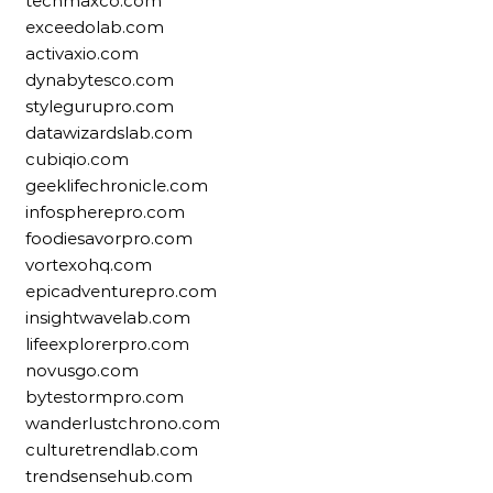
techmaxco.com
exceedolab.com
activaxio.com
dynabytesco.com
stylegurupro.com
datawizardslab.com
cubiqio.com
geeklifechronicle.com
infospherepro.com
foodiesavorpro.com
vortexohq.com
epicadventurepro.com
insightwavelab.com
lifeexplorerpro.com
novusgo.com
bytestormpro.com
wanderlustchrono.com
culturetrendlab.com
trendsensehub.com