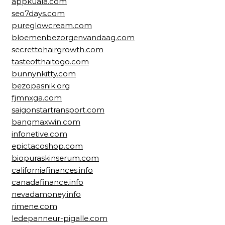
appkuala.com
seo7days.com
pureglowcream.com
bloemenbezorgenvandaag.com
secrettohairgrowth.com
tasteofthaitogo.com
bunnynkitty.com
bezopasnik.org
fjmnxga.com
saigonstartransport.com
bangmaxwin.com
infonetive.com
epictacoshop.com
biopuraskinserum.com
californiafinances.info
canadafinance.info
nevadamoney.info
rimene.com
ledepanneur-pigalle.com