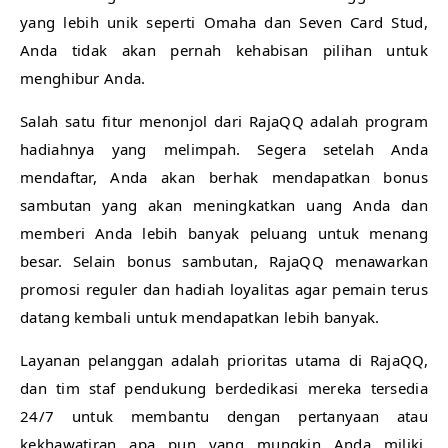
yang lebih unik seperti Omaha dan Seven Card Stud,
Anda tidak akan pernah kehabisan pilihan untuk
menghibur Anda.
Salah satu fitur menonjol dari RajaQQ adalah program
hadiahnya yang melimpah. Segera setelah Anda
mendaftar, Anda akan berhak mendapatkan bonus
sambutan yang akan meningkatkan uang Anda dan
memberi Anda lebih banyak peluang untuk menang
besar. Selain bonus sambutan, RajaQQ menawarkan
promosi reguler dan hadiah loyalitas agar pemain terus
datang kembali untuk mendapatkan lebih banyak.
Layanan pelanggan adalah prioritas utama di RajaQQ,
dan tim staf pendukung berdedikasi mereka tersedia
24/7 untuk membantu dengan pertanyaan atau
kekhawatiran apa pun yang mungkin Anda miliki.