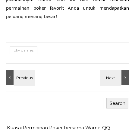
permainan poker favorit Anda untuk mendapatkan
peluang menang besar!
pkv games
Search
Kuasai Permainan Poker bersama WarnetQQ