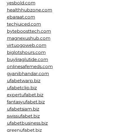
yesbold.com
healthhubzone.com
ebaraat.com
techjuiced.com
byteboosttech.com
magnexushub.com
virtuogoweb.com
biglotshours.com
buyliraglutide.com
onlinesafemeds.com
gyanibhandar.com
ufabetwarp.biz
ufabetclip.biz
expertufabet.biz
fantasyufabet.biz
ufabetsiam.biz
swissufabet.biz
ufabetbusiness.biz
greenufabet.biz