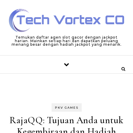
Skip to content
Temukan daftar agen slot gacor dengan jackpot
harian. Mainkan setiap hari dan dapatkan peluang
menang besar dengan hadiah jackpot yang menarik.
PKV GAMES
RajaQQ: Tujuan Anda untuk
Kegembiraan dan Hadiah