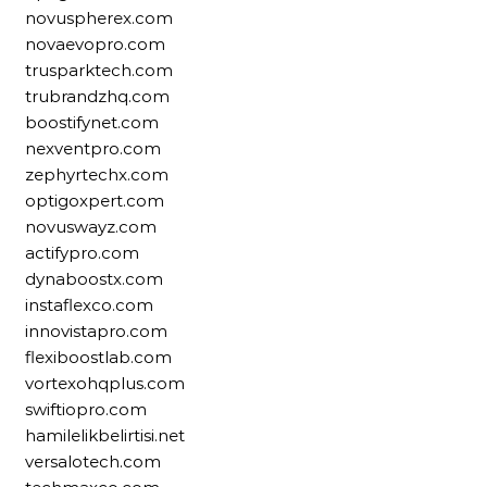
novuspherex.com
novaevopro.com
trusparktech.com
trubrandzhq.com
boostifynet.com
nexventpro.com
zephyrtechx.com
optigoxpert.com
novuswayz.com
actifypro.com
dynaboostx.com
instaflexco.com
innovistapro.com
flexiboostlab.com
vortexohqplus.com
swiftiopro.com
hamilelikbelirtisi.net
versalotech.com