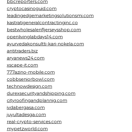
bbcreporters.com
cryptocasinoguid.com
leadingedgemarketingsolutionsmi.com
kastratigeneralcontractinginc.co
bestwholesalenfljerseysshop.com
openlivinglabdays14.com
ayurvedakonsultti-kari-nokela.com
antitraders.biz
aryanews24.com
xscape-it.com
777azino-mobile.com
cobbseniorbowl.com
technowdesign.com
durexsecurityandshipping.com
cityroofingandplannig.com
ivdabergasa.com
juyultadesga.com
real-crypto-services.com
mypetzworld.com