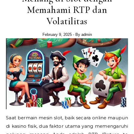
Memahami RTP dan
Volatilitas
February 9, 2025
- By
admin
Saat bermain mesin slot, baik secara online maupun
di kasino fisik, dua faktor utama yang memengaruhi