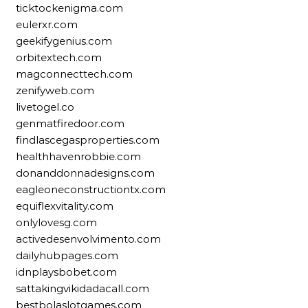
ticktockenigma.com
eulerxr.com
geekifygenius.com
orbitextech.com
magconnecttech.com
zenifyweb.com
livetogel.co
genmatfiredoor.com
findlascegasproperties.com
healthhavenrobbie.com
donanddonnadesigns.com
eagleoneconstructiontx.com
equiflexvitality.com
onlylovesg.com
activedesenvolvimento.com
dailyhubpages.com
idnplaysbobet.com
sattakingvikidadacall.com
bestbolaslotgames.com