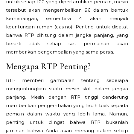
untuk setiap 100 yang dipertaruhkan pemain, mesin
tersebut akan mengembalikan 96 dalam bentuk
kemenangan, sementara 4 akan menjadi
keuntungan rumah (casino). Penting untuk dicatat
bahwa RTP dihitung dalam jangka panjang, yang
berarti tidak setiap sesi permainan akan
memberikan pengembalian yang sama persis.
Mengapa RTP Penting?
RTP memberi gambaran tentang seberapa
menguntungkan suatu mesin slot dalam jangka
panjang. Mesin dengan RTP tinggi cenderung
memberikan pengembalian yang lebih baik kepada
pemain dalam waktu yang lebih lama. Namun,
penting untuk diingat bahwa RTP bukanlah
jaminan bahwa Anda akan menang dalam setiap