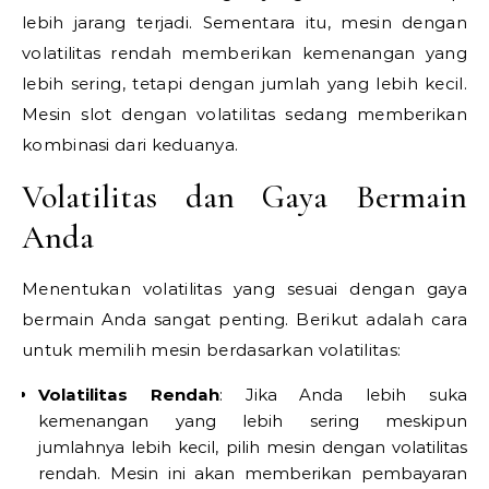
lebih jarang terjadi. Sementara itu, mesin dengan
volatilitas rendah memberikan kemenangan yang
lebih sering, tetapi dengan jumlah yang lebih kecil.
Mesin slot dengan volatilitas sedang memberikan
kombinasi dari keduanya.
Volatilitas dan Gaya Bermain
Anda
Menentukan volatilitas yang sesuai dengan gaya
bermain Anda sangat penting. Berikut adalah cara
untuk memilih mesin berdasarkan volatilitas:
Volatilitas Rendah
: Jika Anda lebih suka
kemenangan yang lebih sering meskipun
jumlahnya lebih kecil, pilih mesin dengan volatilitas
rendah. Mesin ini akan memberikan pembayaran