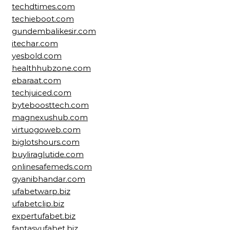
techdtimes.com
techieboot.com
gundembalikesir.com
itechar.com
yesbold.com
healthhubzone.com
ebaraat.com
techjuiced.com
byteboosttech.com
magnexushub.com
virtuogoweb.com
biglotshours.com
buyliraglutide.com
onlinesafemeds.com
gyanibhandar.com
ufabetwarp.biz
ufabetclip.biz
expertufabet.biz
fantasyufabet.biz