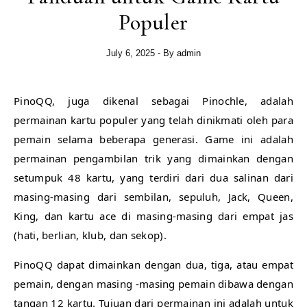
Populer
July 6, 2025
- By
admin
PinoQQ, juga dikenal sebagai Pinochle, adalah
permainan kartu populer yang telah dinikmati oleh para
pemain selama beberapa generasi. Game ini adalah
permainan pengambilan trik yang dimainkan dengan
setumpuk 48 kartu, yang terdiri dari dua salinan dari
masing-masing dari sembilan, sepuluh, Jack, Queen,
King, dan kartu ace di masing-masing dari empat jas
(hati, berlian, klub, dan sekop).
PinoQQ dapat dimainkan dengan dua, tiga, atau empat
pemain, dengan masing -masing pemain dibawa dengan
tangan 12 kartu. Tujuan dari permainan ini adalah untuk