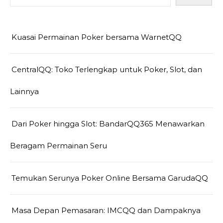
Kuasai Permainan Poker bersama WarnetQQ
CentralQQ: Toko Terlengkap untuk Poker, Slot, dan
Lainnya
Dari Poker hingga Slot: BandarQQ365 Menawarkan
Beragam Permainan Seru
Temukan Serunya Poker Online Bersama GarudaQQ
Masa Depan Pemasaran: IMCQQ dan Dampaknya