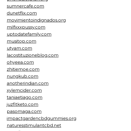
sumnercafe.com
dunetflix.com
movimientoindignados.org
milfxxxpussy.com
uptodatefamily.com
musitop.com
utyam.com
lacostituzioneblog.com
ohyeea.com
zhitiemoe.com
nungkub.com
anotherindian.com
xylemcider.com
taniaetiago.com
juzfitketo.com
pasomaga.com
impactgardencbdgummies.org
naturesstimulantcbd.net