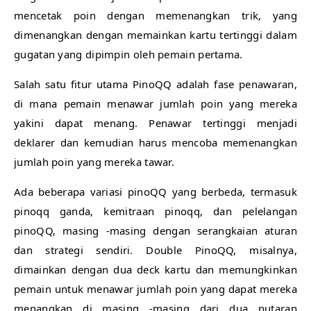
mencetak poin dengan memenangkan trik, yang
dimenangkan dengan memainkan kartu tertinggi dalam
gugatan yang dipimpin oleh pemain pertama.
Salah satu fitur utama PinoQQ adalah fase penawaran,
di mana pemain menawar jumlah poin yang mereka
yakini dapat menang. Penawar tertinggi menjadi
deklarer dan kemudian harus mencoba memenangkan
jumlah poin yang mereka tawar.
Ada beberapa variasi pinoQQ yang berbeda, termasuk
pinoqq ganda, kemitraan pinoqq, dan pelelangan
pinoQQ, masing -masing dengan serangkaian aturan
dan strategi sendiri. Double PinoQQ, misalnya,
dimainkan dengan dua deck kartu dan memungkinkan
pemain untuk menawar jumlah poin yang dapat mereka
menangkan di masing -masing dari dua putaran