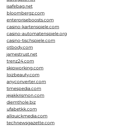
isafebag.net
bloombergz.com
enterpriseboosts.com
casino-kartenspiele.com
casino-automatenspiele.org
casino-tischspiele.com
otbody.com
jamestrust.net
trenz24.com
skipworking.com
loizbeauty.com
anyconverter.com
timespedia.com
jejakkrismon.com
diemthole.biz
ufabetkk.com
allquickmedia.com
technewsgazette.com