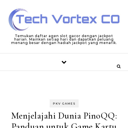
Skip to content
Temukan daftar agen slot gacor dengan jackpot
harian. Mainkan setiap hari dan dapatkan peluang
menang besar dengan hadiah jackpot yang menarik.
PKV GAMES
Menjelajahi Dunia PinoQQ:
Panduan untuk Game Kartu