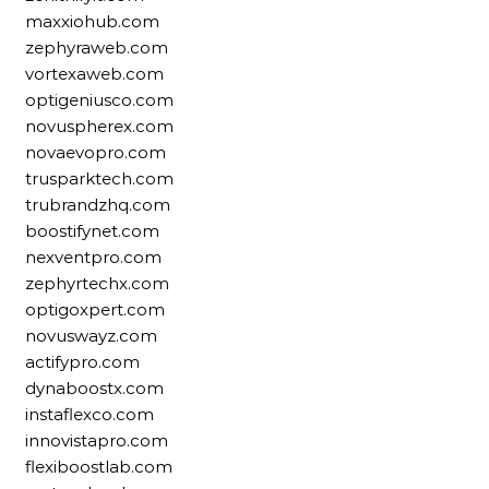
maxxiohub.com
zephyraweb.com
vortexaweb.com
optigeniusco.com
novuspherex.com
novaevopro.com
trusparktech.com
trubrandzhq.com
boostifynet.com
nexventpro.com
zephyrtechx.com
optigoxpert.com
novuswayz.com
actifypro.com
dynaboostx.com
instaflexco.com
innovistapro.com
flexiboostlab.com