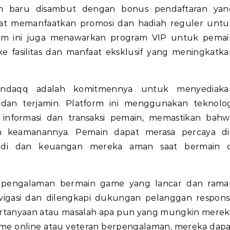
n baru disambut dengan bonus pendaftaran yan
at memanfaatkan promosi dan hadiah reguler untu
rm ini juga menawarkan program VIP untuk pemai
e fasilitas dan manfaat eksklusif yang meningkatka
gendaqq adalah komitmennya untuk menyediaka
an terjamin. Platform ini menggunakan teknolog
 informasi dan transaksi pemain, memastikan bahw
n keamanannya. Pemain dapat merasa percaya dir
badi dan keuangan mereka aman saat bermain d
n pengalaman bermain game yang lancar dan rama
vigasi dan dilengkapi dukungan pelanggan responsi
tanyaan atau masalah apa pun yang mungkin merek
ame online atau veteran berpengalaman, mereka dap