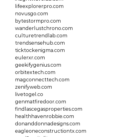
lifeexplorerpro.com
novusgo.com
bytestormpro.com
wanderlustchrono.com
culturetrendlab.com
trendsensehub.com
ticktockenigma.com
eulerxr.com
geekifygenius.com
orbitextech.com
magconnecttech.com
zenifyweb.com
livetogel.co
genmatfiredoor.com
findlascegasproperties.com
healthhavenrobbie.com
donanddonnadesigns.com
eagleoneconstructiontx.com