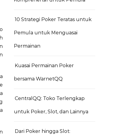
10 Strategi Poker Teratas untuk
o
Pemula untuk Menguasai
h
Permainan
n
n
Kuasai Permainan Poker
a
bersama WarnetQQ
te
ua
CentralQQ: Toko Terlengkap
ng
a
untuk Poker, Slot, dan Lainnya
Dari Poker hingga Slot:
n