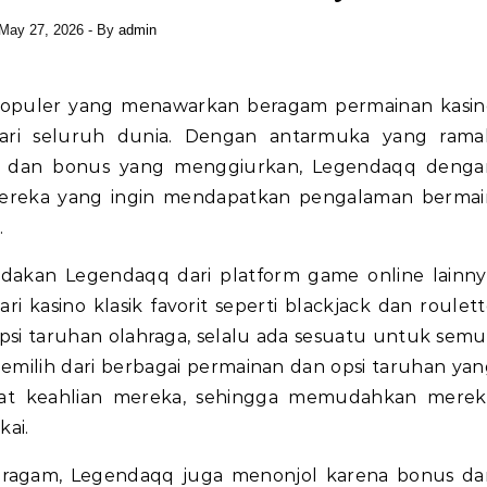
May 27, 2026
- By
admin
populer yang menawarkan beragam permainan kasin
ari seluruh dunia. Dengan antarmuka yang rama
, dan bonus yang menggiurkan, Legendaqq denga
mereka yang ingin mendapatkan pengalaman bermai
.
dakan Legendaqq dari platform game online lainny
i kasino klasik favorit seperti blackjack dan roulet
psi taruhan olahraga, selalu ada sesuatu untuk sem
milih dari berbagai permainan dan opsi taruhan ya
gkat keahlian mereka, sehingga memudahkan merek
ai.
beragam, Legendaqq juga menonjol karena bonus da