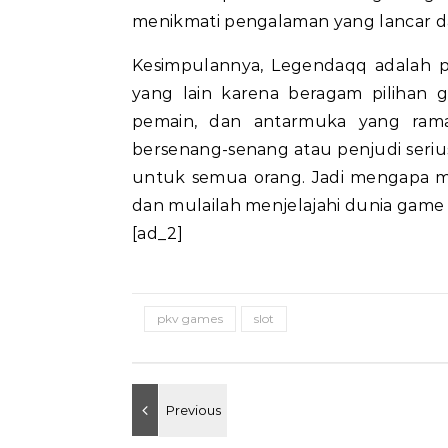
menikmati pengalaman yang lancar 
Kesimpulannya, Legendaqq adalah p
yang lain karena beragam pilihan 
pemain, dan antarmuka yang rama
bersenang-senang atau penjudi seri
untuk semua orang. Jadi mengapa 
dan mulailah menjelajahi dunia game 
[ad_2]
pkv games
slot