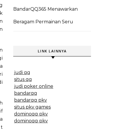
g
BandarQQ365 Menawarkan
k
n
Beragam Permainan Seru
n
n
LINK LAINNYA
i
a
judi qq
i
situs qq
i
judi poker online
bandarqq
bandarqq pkv
h
situs pkv games
f
dominoqq pkv
a
dominoqq pkv
at