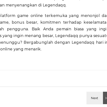
dan menyenangkan di Legendaqq.
latform game online terkemuka yang menonjol dar
game, bonus besar, komitmen terhadap keselamata
h pengguna. Baik Anda pemain biasa yang ingi
us yang ingin menang besar, Legendaqq punya sesuat
menunggu? Bergabunglah dengan Legendaqq hari in
online yang menarik.