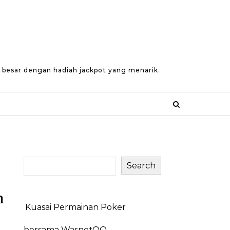
 besar dengan hadiah jackpot yang menarik.
Search
n
Kuasai Permainan Poker
bersama WarnetQQ