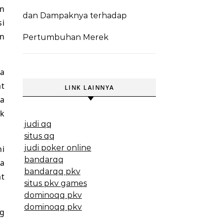
an
dan Dampaknya terhadap
si
n
Pertumbuhan Merek
ya
t
LINK LAINNYA
a
k
judi qq
situs qq
judi poker online
ni
bandarqq
ua
bandarqq pkv
at
situs pkv games
dominoqq pkv
dominoqq pkv
ng