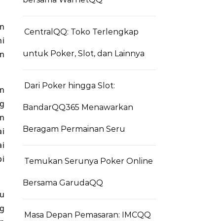
an
CentralQQ: Toko Terlengkap
ni
n
untuk Poker, Slot, dan Lainnya
Dari Poker hingga Slot:
an
g
BandarQQ365 Menawarkan
an
Beragam Permainan Seru
ai
ai
pi
Temukan Serunya Poker Online
Bersama GarudaQQ
au
ng
Masa Depan Pemasaran: IMCQQ