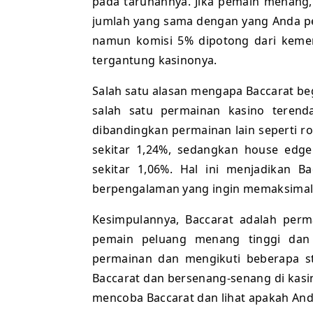
pada taruhannya. Jika pemain menang
jumlah yang sama dengan yang Anda pe
namun komisi 5% dipotong dari kemena
tergantung kasinonya.
Salah satu alasan mengapa Baccarat be
salah satu permainan kasino terenda
dibandingkan permainan lain seperti ro
sekitar 1,24%, sedangkan house edge
sekitar 1,06%. Hal ini menjadikan 
berpengalaman yang ingin memaksimal
Kesimpulannya, Baccarat adalah per
pemain peluang menang tinggi dan
permainan dan mengikuti beberapa st
Baccarat dan bersenang-senang di kasin
mencoba Baccarat dan lihat apakah A