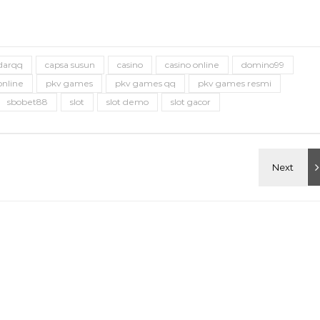
darqq
capsa susun
casino
casino online
domino99
online
pkv games
pkv games qq
pkv games resmi
sbobet88
slot
slot demo
slot gacor