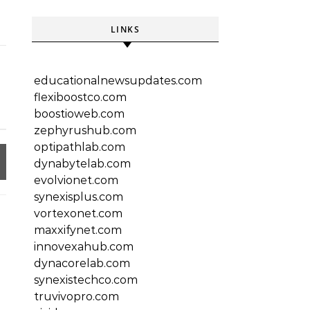
LINKS
educationalnewsupdates.com
flexiboostco.com
boostioweb.com
zephyrushub.com
optipathlab.com
dynabytelab.com
evolvionet.com
synexisplus.com
vortexonet.com
maxxifynet.com
innovexahub.com
dynacorelab.com
synexistechco.com
truvivopro.com