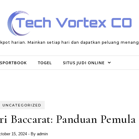
kpot harian. Mainkan setiap hari dan dapatkan peluang menang
SPORTBOOK
TOGEL
SITUS JUDI ONLINE
UNCATEGORIZED
i Baccarat: Panduan Pemula
tober 15, 2024
- By
admin