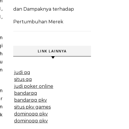
an
1,
dan Dampaknya terhadap
1,
Pertumbuhan Merek
an
gi
LINK LAINNYA
ah
tu
n
judi qq
situs qq
judi poker online
n
bandarqq
r
bandarqq pkv
in
situs pkv games
dominoqq pkv
ak
dominoqq pkv