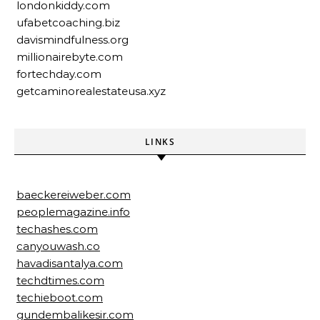
londonkiddy.com
ufabetcoaching.biz
davismindfulness.org
millionairebyte.com
fortechday.com
getcaminorealestateusa.xyz
LINKS
baeckereiweber.com
peoplemagazine.info
techashes.com
canyouwash.co
havadisantalya.com
techdtimes.com
techieboot.com
gundembalikesir.com