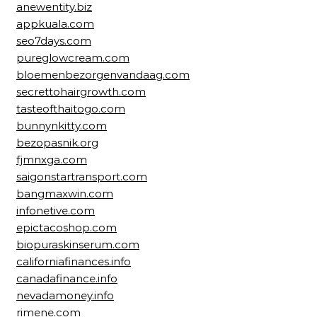
anewentity.biz
appkuala.com
seo7days.com
pureglowcream.com
bloemenbezorgenvandaag.com
secrettohairgrowth.com
tasteofthaitogo.com
bunnynkitty.com
bezopasnik.org
fjmnxga.com
saigonstartransport.com
bangmaxwin.com
infonetive.com
epictacoshop.com
biopuraskinserum.com
californiafinances.info
canadafinance.info
nevadamoney.info
rimene.com