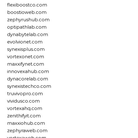
flexiboostco.com
boostioweb.com
zephyrushub.com
optipathlab.com
dynabytelab.com
evolvionet.com
synexisplus.com
vortexonet.com
maxxifynet.com
innovexahub.com
dynacorelab.com
synexistechco.com
truvivopro.com
vividusco.com
vortexahq.com
zenithifyit.com
maxxiohub.com
zephyraweb.com
vortexaweb.com