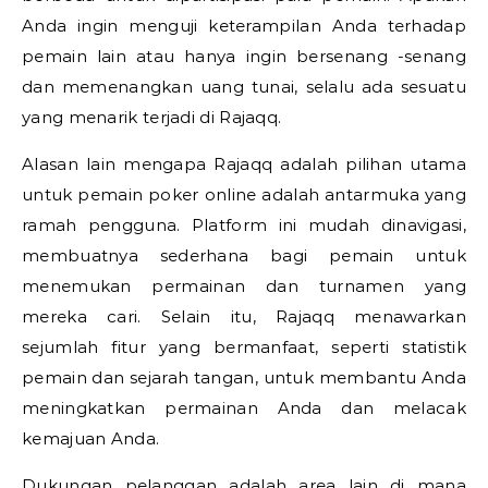
Anda ingin menguji keterampilan Anda terhadap
pemain lain atau hanya ingin bersenang -senang
dan memenangkan uang tunai, selalu ada sesuatu
yang menarik terjadi di Rajaqq.
Alasan lain mengapa Rajaqq adalah pilihan utama
untuk pemain poker online adalah antarmuka yang
ramah pengguna. Platform ini mudah dinavigasi,
membuatnya sederhana bagi pemain untuk
menemukan permainan dan turnamen yang
mereka cari. Selain itu, Rajaqq menawarkan
sejumlah fitur yang bermanfaat, seperti statistik
pemain dan sejarah tangan, untuk membantu Anda
meningkatkan permainan Anda dan melacak
kemajuan Anda.
Dukungan pelanggan adalah area lain di mana