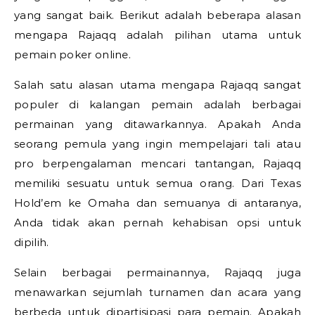
yang sangat baik. Berikut adalah beberapa alasan
mengapa Rajaqq adalah pilihan utama untuk
pemain poker online.
Salah satu alasan utama mengapa Rajaqq sangat
populer di kalangan pemain adalah berbagai
permainan yang ditawarkannya. Apakah Anda
seorang pemula yang ingin mempelajari tali atau
pro berpengalaman mencari tantangan, Rajaqq
memiliki sesuatu untuk semua orang. Dari Texas
Hold’em ke Omaha dan semuanya di antaranya,
Anda tidak akan pernah kehabisan opsi untuk
dipilih.
Selain berbagai permainannya, Rajaqq juga
menawarkan sejumlah turnamen dan acara yang
berbeda untuk dipartisipasi para pemain. Apakah