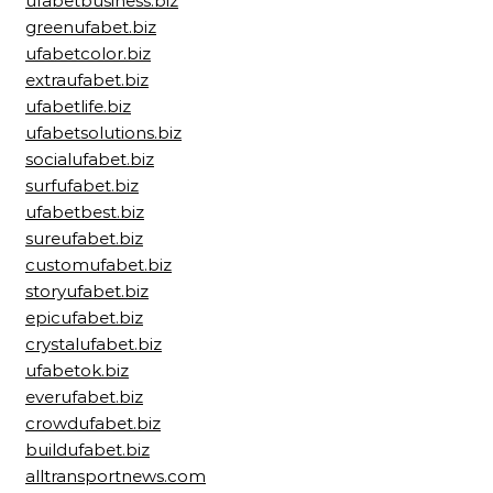
ufabetbusiness.biz
greenufabet.biz
ufabetcolor.biz
extraufabet.biz
ufabetlife.biz
ufabetsolutions.biz
socialufabet.biz
surfufabet.biz
ufabetbest.biz
sureufabet.biz
customufabet.biz
storyufabet.biz
epicufabet.biz
crystalufabet.biz
ufabetok.biz
everufabet.biz
crowdufabet.biz
buildufabet.biz
alltransportnews.com