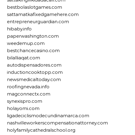
bestbolaslotgames.com
sattamatkafixedgamehere.com
entrepreneurguardian.com
hibaby.info
paperwashington.com
weedemup.com
bestchancecasino.com
bilalliaqat.com
autodispensadores.com
inductioncooktopp.com
newsmedicaltoday.com
roofingnevada.info
magconnectx.com
synexispro.com
holayomi.com
ligadeciclismodecundinamarca.com
nashvilleworkerscompensationattorney.com
holyfamilycathedralschool.org