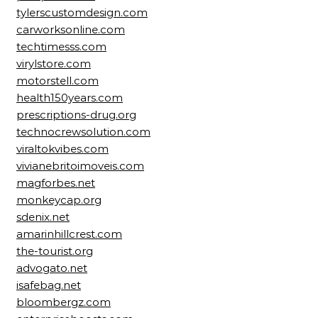
tylerscustomdesign.com
carworksonline.com
techtimesss.com
virylstore.com
motorstell.com
health150years.com
prescriptions-drug.org
technocrewsolution.com
viraltokvibes.com
vivianebritoimoveis.com
magforbes.net
monkeycap.org
sdenix.net
amarinhillcrest.com
the-tourist.org
advogato.net
isafebag.net
bloombergz.com