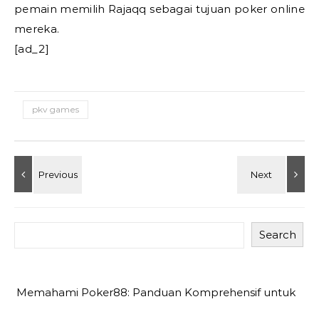
pemain memilih Rajaqq sebagai tujuan poker online
mereka.
[ad_2]
pkv games
Search
Memahami Poker88: Panduan Komprehensif untuk