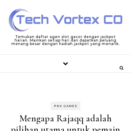
Skip to content
Temukan daftar agen slot gacor dengan jackpot
harian. Mainkan setiap hari dan dapatkan peluang
menang besar dengan hadiah jackpot yang menarik.
PKV GAMES
Mengapa Rajaqq adalah
pilihan utama untuk pemain