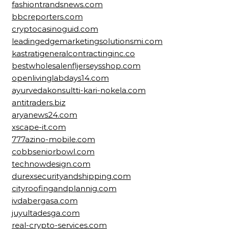
fashiontrandsnews.com
bbcreporters.com
cryptocasinoguid.com
leadingedgemarketingsolutionsmi.com
kastratigeneralcontractinginc.co
bestwholesalenfljerseysshop.com
openlivinglabdays14.com
ayurvedakonsultti-kari-nokela.com
antitraders.biz
aryanews24.com
xscape-it.com
777azino-mobile.com
cobbseniorbowl.com
technowdesign.com
durexsecurityandshipping.com
cityroofingandplannig.com
ivdabergasa.com
juyultadesga.com
real-crypto-services.com