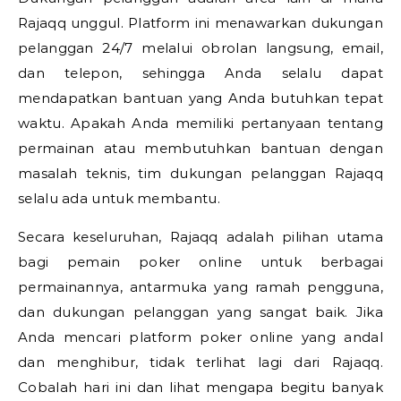
Rajaqq unggul. Platform ini menawarkan dukungan
pelanggan 24/7 melalui obrolan langsung, email,
dan telepon, sehingga Anda selalu dapat
mendapatkan bantuan yang Anda butuhkan tepat
waktu. Apakah Anda memiliki pertanyaan tentang
permainan atau membutuhkan bantuan dengan
masalah teknis, tim dukungan pelanggan Rajaqq
selalu ada untuk membantu.
Secara keseluruhan, Rajaqq adalah pilihan utama
bagi pemain poker online untuk berbagai
permainannya, antarmuka yang ramah pengguna,
dan dukungan pelanggan yang sangat baik. Jika
Anda mencari platform poker online yang andal
dan menghibur, tidak terlihat lagi dari Rajaqq.
Cobalah hari ini dan lihat mengapa begitu banyak