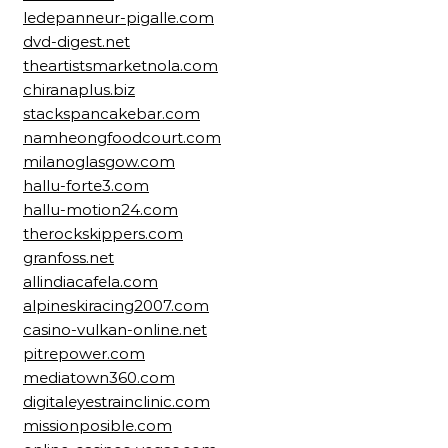
ledepanneur-pigalle.com
dvd-digest.net
theartistsmarketnola.com
chiranaplus.biz
stackspancakebar.com
namheongfoodcourt.com
milanoglasgow.com
hallu-forte3.com
hallu-motion24.com
therockskippers.com
granfoss.net
allindiacafela.com
alpineskiracing2007.com
casino-vulkan-online.net
pitrepower.com
mediatown360.com
digitaleyestrainclinic.com
missionposible.com