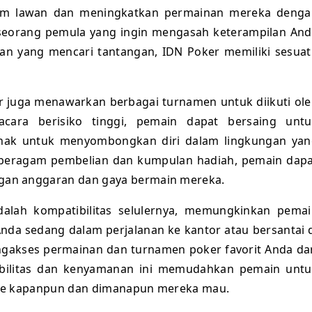
am lawan dan meningkatkan permainan mereka denga
a seorang pemula yang ingin mengasah keterampilan An
an yang mencari tantangan, IDN Poker memiliki sesua
r juga menawarkan berbagai turnamen untuk diikuti ol
acara berisiko tinggi, pemain dapat bersaing untu
hak untuk menyombongkan diri dalam lingkungan yan
beragam pembelian dan kumpulan hadiah, pemain dap
an anggaran dan gaya bermain mereka.
adalah kompatibilitas selulernya, memungkinkan pema
nda sedang dalam perjalanan ke kantor atau bersantai 
akses permainan dan turnamen poker favorit Anda da
ksibilitas dan kenyamanan ini memudahkan pemain unt
ine kapanpun dan dimanapun mereka mau.