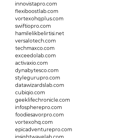
innovistapro.com
flexiboostlab.com
vortexohqplus.com
swiftiopro.com
hamilelikbelirtisi.net
versalotech.com
techmaxco.com
exceedolab.com
activaxio.com
dynabytesco.com
stylegurupro.com
datawizardslab.com
cubiqio.com
geeklifechronicle.com
infospherepro.com
foodiesavorpro.com
vortexohq.com
epicadventurepro.com
insightwavelab.com