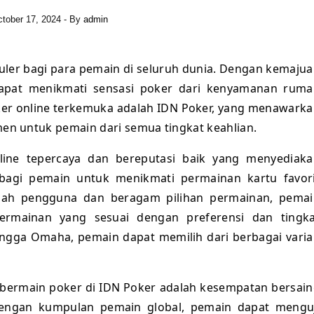
tober 17, 2024
- By
admin
uler bagi para pemain di seluruh dunia. Dengan kemaju
 dapat menikmati sensasi poker dari kenyamanan rum
oker online terkemuka adalah IDN Poker, yang menawark
n untuk pemain dari semua tingkat keahlian.
line tepercaya dan bereputasi baik yang menyediaka
bagi pemain untuk menikmati permainan kartu favori
ah pengguna dan beragam pilihan permainan, pemai
mainan yang sesuai dengan preferensi dan tingka
ingga Omaha, pemain dapat memilih dari berbagai vari
 bermain poker di IDN Poker adalah kesempatan bersai
Dengan kumpulan pemain global, pemain dapat menguj