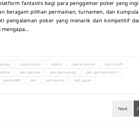
platform fantastis bagi para penggemar poker yang ing
gan beragam pilihan permainan, turnamen, dan kumpul
ti pengalaman poker yang menarik dan kompetitif da
di mengapa…
darqq
capsa susun
casino
casino online
domino99
online
pkv games
pkv games qq
pkv games resmi
sbobet88
slot
slot demo
slot gacor