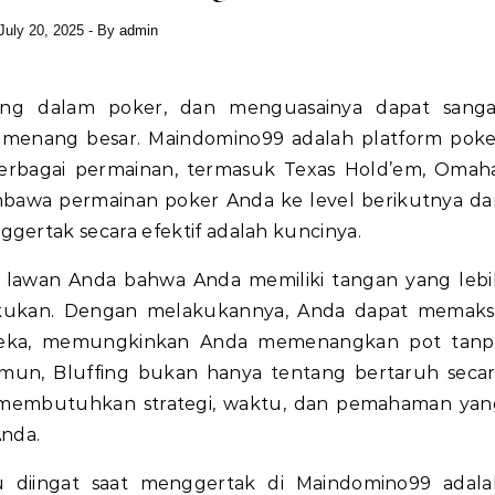
July 20, 2025
- By
admin
ting dalam poker, dan menguasainya dapat sanga
menang besar. Maindomino99 adalah platform poke
rbagai permainan, termasuk Texas Hold’em, Omaha
embawa permainan poker Anda ke level berikutnya da
ggertak secara efektif adalah kuncinya.
n lawan Anda bahwa Anda memiliki tangan yang lebi
akukan. Dengan melakukannya, Anda dapat memaks
reka, memungkinkan Anda memenangkan pot tanp
un, Bluffing bukan hanya tentang bertaruh secar
ni membutuhkan strategi, waktu, dan pemahaman yan
nda.
u diingat saat menggertak di Maindomino99 adala