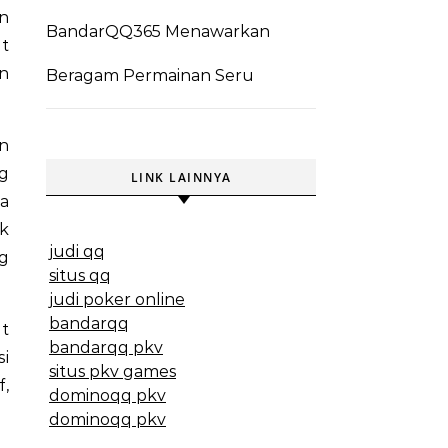
n
BandarQQ365 Menawarkan
t
in
Beragam Permainan Seru
n
g
LINK LAINNYA
da
k
judi qq
g
situs qq
judi poker online
bandarqq
t
bandarqq pkv
i
situs pkv games
,
dominoqq pkv
dominoqq pkv