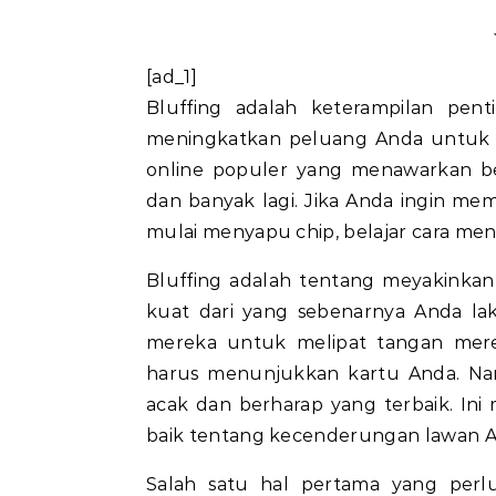
[ad_1]
Bluffing adalah keterampilan pen
meningkatkan peluang Anda untuk 
online populer yang menawarkan be
dan banyak lagi. Jika Anda ingin m
mulai menyapu chip, belajar cara men
Bluffing adalah tentang meyakinka
kuat dari yang sebenarnya Anda l
mereka untuk melipat tangan me
harus menunjukkan kartu Anda. Nam
acak dan berharap yang terbaik. I
baik tentang kecenderungan lawan A
Salah satu hal pertama yang perl