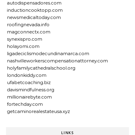
autodispensadores.com
inductioncooktopp.com
newsmedicaltoday.com
roofingnevada.info
magconnectx.com
synexispro.com
holayomi.com
ligadeciclismodecundinamarca.com
nashvilleworkerscompensationattorney.com
holyfamilycathedralschool.org
londonkiddy.com
ufabetcoaching.biz
davismindfulness.org
millionairebyte.com
fortechday.com
getcaminorealestateusa.xyz
LINKS