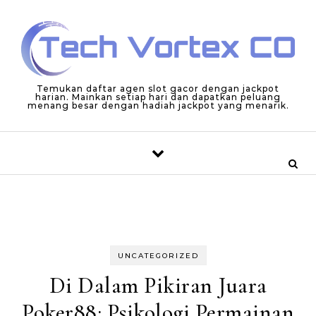
Skip to content
Temukan daftar agen slot gacor dengan jackpot
harian. Mainkan setiap hari dan dapatkan peluang
menang besar dengan hadiah jackpot yang menarik.
UNCATEGORIZED
Di Dalam Pikiran Juara
Poker88: Psikologi Permainan