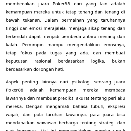
membedakan juara Poker88 dari yang lain adalah
kemampuan mereka untuk tetap tenang dan tenang di
bawah tekanan. Dalam permainan yang taruhannya
tinggi dan emosi merajalela, menjaga sikap tenang dan
terkendali dapat menjadi pembeda antara menang dan
kalah. Pemimpin mampu mengendalikan emosinya,
tetap fokus pada tugas yang ada, dan membuat
keputusan rasional berdasarkan logika, bukan
berdasarkan dorongan hati.
Aspek penting lainnya dari psikologi seorang juara
Poker88 adalah kemampuan mereka membaca
lawannya dan membuat prediksi akurat tentang perilaku
mereka. Dengan mengamati bahasa tubuh, ekspresi
wajah, dan pola taruhan lawannya, para juara bisa
mendapatkan wawasan berharga tentang strategi dan
niat lawannya. Hal ini memungkinkan mereka untuk