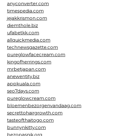
anyconverter.com
timespedia.com
jejakkrismon.com
diemthole.biz
ufabetkk.com
allquickmedia.com
technewsgazette.com
pureglowfacecream.com
kingofherrings.com
mrbetjapan.com
anewentity.biz
appkuala.com
seo7days.com
pureglowcream.com
bloemenbezorgenvandaag.com
secrettohairgrowth.com
tasteofthaitogo.com
bunnynkitty.com
bezopasnik.org