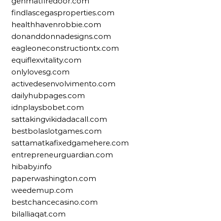
genmatfiredoor.com
findlascegasproperties.com
healthhavenrobbie.com
donanddonnadesigns.com
eagleoneconstructiontx.com
equiflexvitality.com
onlylovesg.com
activedesenvolvimento.com
dailyhubpages.com
idnplaysbobet.com
sattakingvikidadacall.com
bestbolaslotgames.com
sattamatkafixedgamehere.com
entrepreneurguardian.com
hibaby.info
paperwashington.com
weedemup.com
bestchancecasino.com
bilalliaqat.com