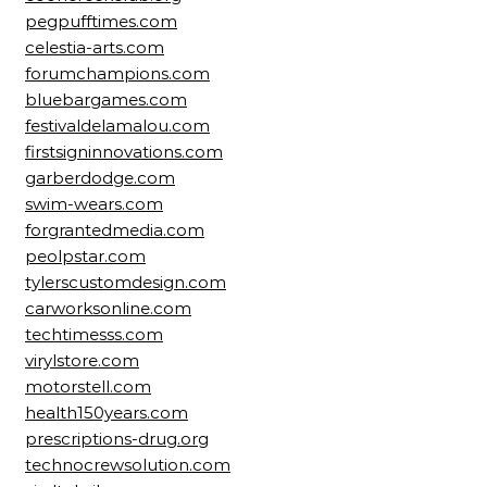
pegpufftimes.com
celestia-arts.com
forumchampions.com
bluebargames.com
festivaldelamalou.com
firstsigninnovations.com
garberdodge.com
swim-wears.com
forgrantedmedia.com
peolpstar.com
tylerscustomdesign.com
carworksonline.com
techtimesss.com
virylstore.com
motorstell.com
health150years.com
prescriptions-drug.org
technocrewsolution.com