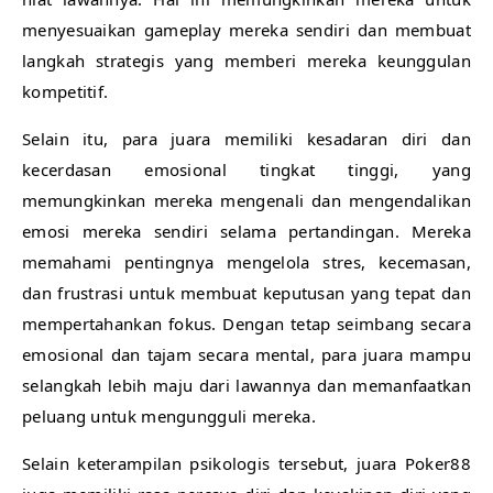
menyesuaikan gameplay mereka sendiri dan membuat
langkah strategis yang memberi mereka keunggulan
kompetitif.
Selain itu, para juara memiliki kesadaran diri dan
kecerdasan emosional tingkat tinggi, yang
memungkinkan mereka mengenali dan mengendalikan
emosi mereka sendiri selama pertandingan. Mereka
memahami pentingnya mengelola stres, kecemasan,
dan frustrasi untuk membuat keputusan yang tepat dan
mempertahankan fokus. Dengan tetap seimbang secara
emosional dan tajam secara mental, para juara mampu
selangkah lebih maju dari lawannya dan memanfaatkan
peluang untuk mengungguli mereka.
Selain keterampilan psikologis tersebut, juara Poker88