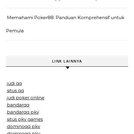
Memahami Poker88: Panduan Komprehensif untuk
Pemula
LINK LAINNYA
judi qq
situs qq
judi poker online
bandarqq
bandarqq pkv
situs pkv games
dominoqq pkv
dominoqq pkv