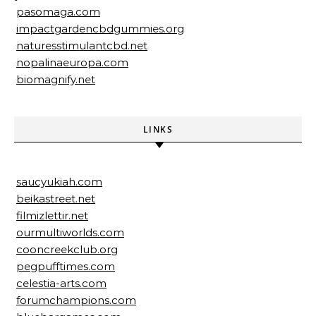
pasomaga.com
impactgardencbdgummies.org
naturesstimulantcbd.net
nopalinaeuropa.com
biomagnify.net
LINKS
saucyukiah.com
beikastreet.net
filmizlettir.net
ourmultiworlds.com
cooncreekclub.org
pegpufftimes.com
celestia-arts.com
forumchampions.com