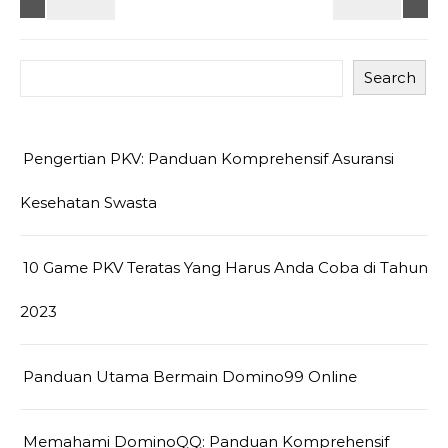
Search
Pengertian PKV: Panduan Komprehensif Asuransi
Kesehatan Swasta
10 Game PKV Teratas Yang Harus Anda Coba di Tahun
2023
Panduan Utama Bermain Domino99 Online
Memahami DominoQQ: Panduan Komprehensif