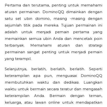
Pertama dan terutama, penting untuk memahami
aturan permainan. DominoQQ dimainkan dengan
satu set ubin domino, masing -masing dengan
sejumlah titik pada mereka. Tujuan permainan ini
adalah untuk menjadi pemain pertama yang
memainkan semua ubin Anda dan mencetak poin
terbanyak. Memahami aturan dan strategi
permainan sangat penting untuk menjadi pemain
yang terampil.
Selanjutnya, berlatih, berlatih, berlatih. Seperti
keterampilan apa pun, menguasai DominoQQ
membutuhkan waktu dan dedikasi. Luangkan
waktu untuk bermain secara teratur dan mengasah
keterampilan Anda. Bermain dengan teman,
keluarga, atau lawan online untuk mendapatkan