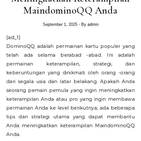
MaindominoQQ Anda
September 1, 2025
- By
admin
[ad_1]
DominoQQ adalah permainan kartu populer yang
telah ada selama berabad -abad. Ini adalah
permainan keterampilan, strategi, dan
keberuntungan yang dinikmati oleh orang -orang
dari segala usia dan latar belakang. Apakah Anda
seorang pemain pemula yang ingin meningkatkan
keterampilan Anda atau pro yang ingin membawa
permainan Anda ke level berikutnya, ada beberapa
tips dan strategi utama yang dapat membantu
Anda meningkatkan keterampilan MaindominoQQ
Anda.