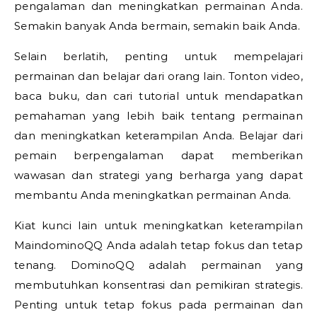
pengalaman dan meningkatkan permainan Anda.
Semakin banyak Anda bermain, semakin baik Anda.
Selain berlatih, penting untuk mempelajari
permainan dan belajar dari orang lain. Tonton video,
baca buku, dan cari tutorial untuk mendapatkan
pemahaman yang lebih baik tentang permainan
dan meningkatkan keterampilan Anda. Belajar dari
pemain berpengalaman dapat memberikan
wawasan dan strategi yang berharga yang dapat
membantu Anda meningkatkan permainan Anda.
Kiat kunci lain untuk meningkatkan keterampilan
MaindominoQQ Anda adalah tetap fokus dan tetap
tenang. DominoQQ adalah permainan yang
membutuhkan konsentrasi dan pemikiran strategis.
Penting untuk tetap fokus pada permainan dan