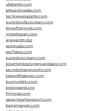
ufabetkk.com
allquickmedia.com
technewsgazette.com
pureglowfacecream.com
kingofherrings.com
mrbetjapan.com
anewentity.biz
appkuala.com
seo7days.com
pureglowcream.com
bloemenbezorgenvandaag.com
secrettohairgrowth.com
tasteofthaitogo.com
bunnynkitty.com
bezopasnik.org
fjmnxga.com
saigonstartransport.com
bangmaxwin.com