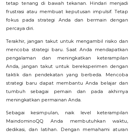
tetap tenang di bawah tekanan. Hindari menjadi
frustrasi atau membuat keputusan impulsif. Tetap
fokus pada strategi Anda dan bermain dengan
percaya diri.
Terakhir, jangan takut untuk mengambil risiko dan
mencoba strategi baru. Saat Anda mendapatkan
pengalaman dan meningkatkan keterampilan
Anda, jangan takut untuk bereksperimen dengan
taktik dan pendekatan yang berbeda. Mencoba
strategi baru dapat membantu Anda belajar dan
tumbuh sebagai pemain dan pada akhirnya
meningkatkan permainan Anda.
Sebagai kesimpulan, naik level keterampilan
MaindominoQQ Anda membutuhkan waktu,
dedikasi, dan latihan. Dengan memahami aturan