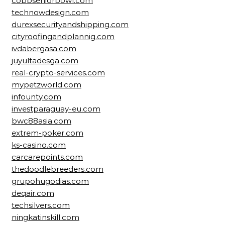
cobbseniorbowl.com
technowdesign.com
durexsecurityandshipping.com
cityroofingandplannig.com
ivdabergasa.com
juyultadesga.com
real-crypto-services.com
mypetzworld.com
infounty.com
investparaguay-eu.com
bwc88asia.com
extrem-poker.com
ks-casino.com
carcarepoints.com
thedoodlebreeders.com
grupohugodias.com
deqair.com
techsilvers.com
ningkatinskill.com