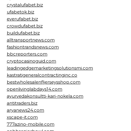
crystalufabet.biz
ufabetok.biz
everufabet.biz
crowdufabet.biz
buildufabet.biz
alltransportnews.com
fashiontrandsnews.com
bbcreporters.com
cryptocasinoguid.com
leadingedgemarketingsolutionsmi.com
kastratigeneralcontractinginc.co
bestwholesalenfljerseysshop.com
openlivinglabdays14.com
ayurvedakonsultti-kari-nokela.com
antitraders.biz
aryanews24.com
xscape-it.com
777azino-mobile.com