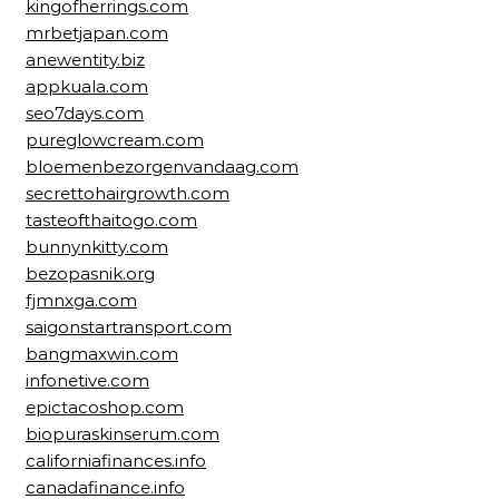
kingofherrings.com
mrbetjapan.com
anewentity.biz
appkuala.com
seo7days.com
pureglowcream.com
bloemenbezorgenvandaag.com
secrettohairgrowth.com
tasteofthaitogo.com
bunnynkitty.com
bezopasnik.org
fjmnxga.com
saigonstartransport.com
bangmaxwin.com
infonetive.com
epictacoshop.com
biopuraskinserum.com
californiafinances.info
canadafinance.info