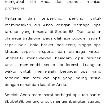
mengubah diri Anda dari pemula menjadi
profesional.
Pertama dan terpenting, penting untuk
membiasakan diri Anda dengan berbagai opsi
taruhan yang tersedia di Sbobet88. Dari taruhan
olahraga tradisional pada olahraga populer seperti
sepak bola, bola basket, dan tenis, hingga opsi
khusus seperti e-sports dan olahraga virtual,
Sbobet88 menawarkan beragam opsi taruhan
untuk memenuhi setiap preferensi. Luangkan
waktu untuk menjelajahi berbagai opsi yang
tersedia dan temukan opsi yang paling sesuai
dengan minat dan keahlian Anda.
Setelah Anda memahami berbagai opsi taruhan di
Sbobet88, penting untuk mengembangkan strategi