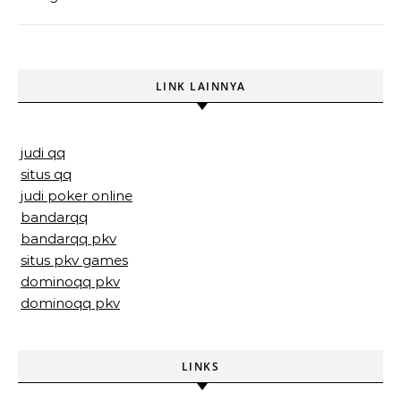
LINK LAINNYA
judi qq
situs qq
judi poker online
bandarqq
bandarqq pkv
situs pkv games
dominoqq pkv
dominoqq pkv
LINKS