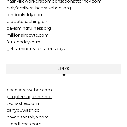
nashvilleworkerscompensationattorney.com
holyfamilycathedralschool.org
londonkiddy.com
ufabetcoaching.biz
davismindfulness.org
millionairebyte.com
fortechday.com
getcaminorealestateusa.xyz
LINKS
baeckereiweber.com
peoplemagazine.info
techashes.com
canyouwash.co
havadisantalya.com
techdtimes.com