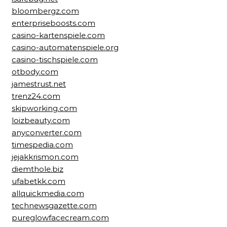
bloombergz.com
enterpriseboosts.com
casino-kartenspiele.com
casino-automatenspiele.org
casino-tischspiele.com
otbody.com
jamestrust.net
trenz24.com
skipworking.com
loizbeauty.com
anyconverter.com
timespedia.com
jejakkrismon.com
diemthole.biz
ufabetkk.com
allquickmedia.com
technewsgazette.com
pureglowfacecream.com