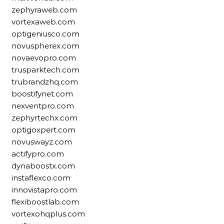
zephyraweb.com
vortexaweb.com
optigeniusco.com
novuspherex.com
novaevopro.com
trusparktech.com
trubrandzhq.com
boostifynet.com
nexventpro.com
zephyrtechx.com
optigoxpert.com
novuswayz.com
actifypro.com
dynaboostx.com
instaflexco.com
innovistapro.com
flexiboostlab.com
vortexohqplus.com