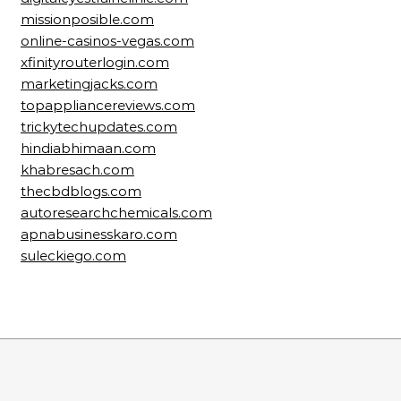
missionposible.com
online-casinos-vegas.com
xfinityrouterlogin.com
marketingjacks.com
topappliancereviews.com
trickytechupdates.com
hindiabhimaan.com
khabresach.com
thecbdblogs.com
autoresearchchemicals.com
apnabusinesskaro.com
suleckiego.com