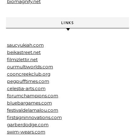
biomagnify.net
LINKS
saucyukiah.com
beikastreet.net
filmizlettir.net
ourmultiworlds.com
cooncreekclub.org
pegpufftimes.com
celestia-arts.com
forumchampions.com
bluebargames.com
festivaldelamalou.com
firstsigninnovations.com
garberdodge.com
swim-wears.com