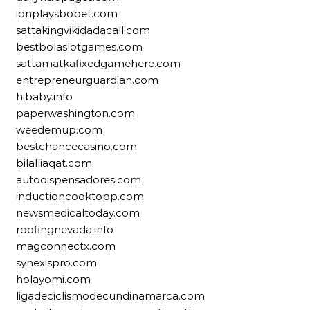
idnplaysbobet.com
sattakingvikidadacall.com
bestbolaslotgames.com
sattamatkafixedgamehere.com
entrepreneurguardian.com
hibaby.info
paperwashington.com
weedemup.com
bestchancecasino.com
bilalliaqat.com
autodispensadores.com
inductioncooktopp.com
newsmedicaltoday.com
roofingnevada.info
magconnectx.com
synexispro.com
holayomi.com
ligadeciclismodecundinamarca.com