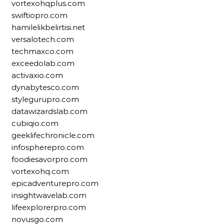
vortexohqplus.com
swiftiopro.com
hamilelikbelirtisi.net
versalotech.com
techmaxco.com
exceedolab.com
activaxio.com
dynabytesco.com
stylegurupro.com
datawizardslab.com
cubiqio.com
geeklifechronicle.com
infospherepro.com
foodiesavorpro.com
vortexohq.com
epicadventurepro.com
insightwavelab.com
lifeexplorerpro.com
novusgo.com