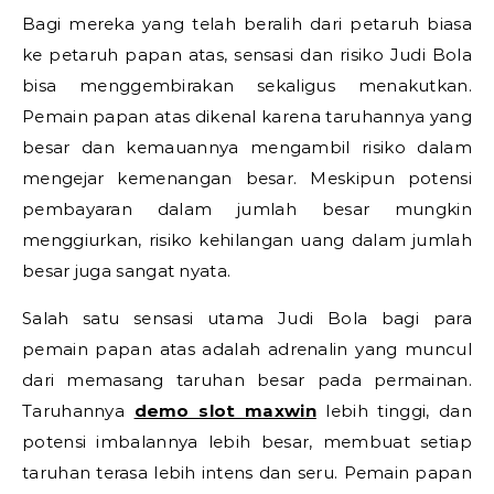
Bagi mereka yang telah beralih dari petaruh biasa
ke petaruh papan atas, sensasi dan risiko Judi Bola
bisa menggembirakan sekaligus menakutkan.
Pemain papan atas dikenal karena taruhannya yang
besar dan kemauannya mengambil risiko dalam
mengejar kemenangan besar. Meskipun potensi
pembayaran dalam jumlah besar mungkin
menggiurkan, risiko kehilangan uang dalam jumlah
besar juga sangat nyata.
Salah satu sensasi utama Judi Bola bagi para
pemain papan atas adalah adrenalin yang muncul
dari memasang taruhan besar pada permainan.
Taruhannya
demo slot maxwin
lebih tinggi, dan
potensi imbalannya lebih besar, membuat setiap
taruhan terasa lebih intens dan seru. Pemain papan