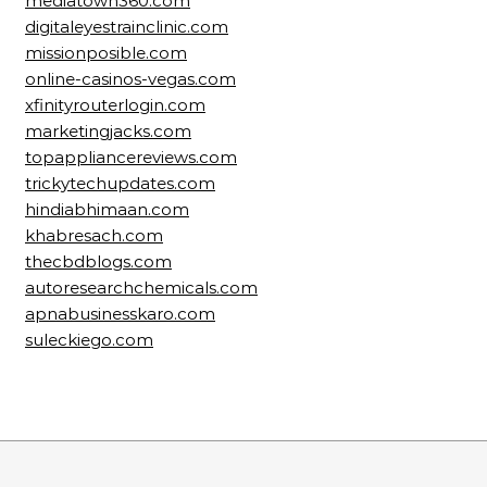
mediatown360.com
digitaleyestrainclinic.com
missionposible.com
online-casinos-vegas.com
xfinityrouterlogin.com
marketingjacks.com
topappliancereviews.com
trickytechupdates.com
hindiabhimaan.com
khabresach.com
thecbdblogs.com
autoresearchchemicals.com
apnabusinesskaro.com
suleckiego.com