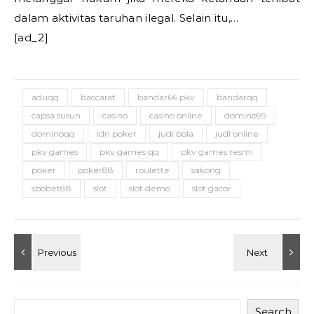
dalam aktivitas taruhan ilegal. Selain itu,…
[ad_2]
aduqq
baccarat
bandar66 pkv
bandarqq
capsa susun
casino
casino online
domino99
dominoqq
idn poker
judi bola
judi online
pkv games
pkv games qq
pkv games resmi
poker
poker88
roulette
sakong
sbobet88
slot
slot demo
slot gacor
Search