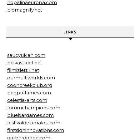
nopalinaeuropa.com
biomagnify.net
LINKS
saucyukiah.com
beikastreet.net
filmizlettir.net
ourmultiworlds.com
cooncreekclub.org
pegpufftimes.com
celestia-arts.com
forumchampions.com
bluebargames.com
festivaldelamalou.com
firstsigninnovations.com
garberdodge.com