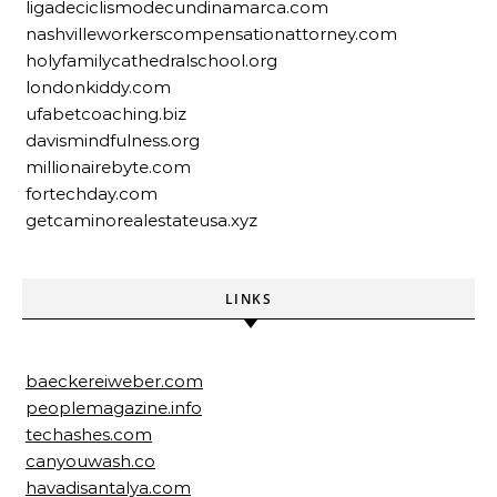
ligadeciclismodecundinamarca.com
nashvilleworkerscompensationattorney.com
holyfamilycathedralschool.org
londonkiddy.com
ufabetcoaching.biz
davismindfulness.org
millionairebyte.com
fortechday.com
getcaminorealestateusa.xyz
LINKS
baeckereiweber.com
peoplemagazine.info
techashes.com
canyouwash.co
havadisantalya.com