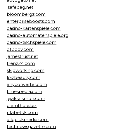
advogato.net
isafebag.net
bloombergz.com
enterpriseboosts.com
casino-kartenspiele.com
casino-automatenspiele.org
casino-tischspiele.com
otbody.com
jamestrust.net
trenz24.com
skipworking.com
loizbeauty.com
anyconverter.com
timespedia.com
jejakkrismon.com
diemthole.biz
ufabetkk.com
allquickmedia.com
technewsgazette.com