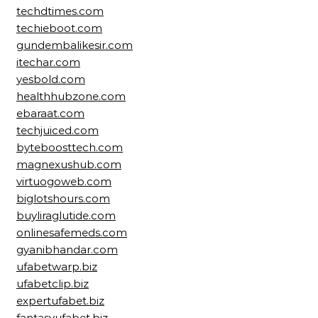
techdtimes.com
techieboot.com
gundembalikesir.com
itechar.com
yesbold.com
healthhubzone.com
ebaraat.com
techjuiced.com
byteboosttech.com
magnexushub.com
virtuogoweb.com
biglotshours.com
buyliraglutide.com
onlinesafemeds.com
gyanibhandar.com
ufabetwarp.biz
ufabetclip.biz
expertufabet.biz
fantasyufabet.biz