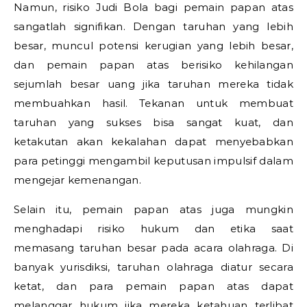
Namun, risiko Judi Bola bagi pemain papan atas
sangatlah signifikan. Dengan taruhan yang lebih
besar, muncul potensi kerugian yang lebih besar,
dan pemain papan atas berisiko kehilangan
sejumlah besar uang jika taruhan mereka tidak
membuahkan hasil. Tekanan untuk membuat
taruhan yang sukses bisa sangat kuat, dan
ketakutan akan kekalahan dapat menyebabkan
para petinggi mengambil keputusan impulsif dalam
mengejar kemenangan.
Selain itu, pemain papan atas juga mungkin
menghadapi risiko hukum dan etika saat
memasang taruhan besar pada acara olahraga. Di
banyak yurisdiksi, taruhan olahraga diatur secara
ketat, dan para pemain papan atas dapat
melanggar hukum jika mereka ketahuan terlibat