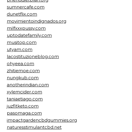
sumnercafe.com
dunetflix.com
movimientoindignados.org
milfxxxpussy.com
uptodatefamily.com
musitop.com
utyam.com
lacostituzioneblog.com
ohyeea.com
zhitiemoe.com
nungkub.com
anotherindian.com
xylemcider.com
taniaetiago.com
juzfitketo.com
pasomaga.com
impactgardencbdgummies.org
naturesstimulantcbd.net