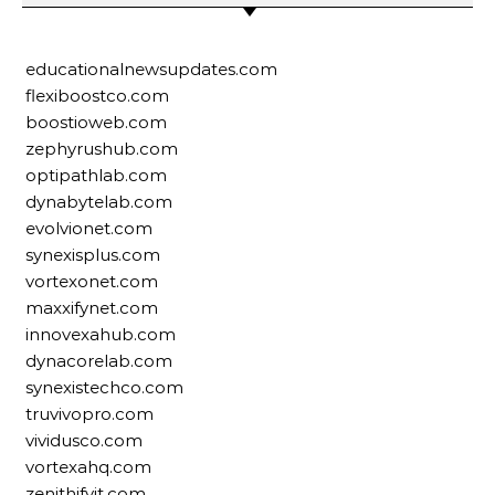
educationalnewsupdates.com
flexiboostco.com
boostioweb.com
zephyrushub.com
optipathlab.com
dynabytelab.com
evolvionet.com
synexisplus.com
vortexonet.com
maxxifynet.com
innovexahub.com
dynacorelab.com
synexistechco.com
truvivopro.com
vividusco.com
vortexahq.com
zenithifyit.com