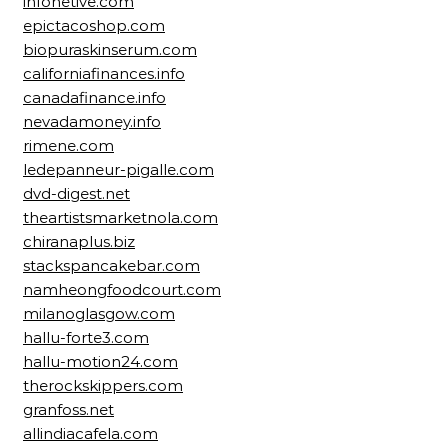
infonetive.com
epictacoshop.com
biopuraskinserum.com
californiafinances.info
canadafinance.info
nevadamoney.info
rimene.com
ledepanneur-pigalle.com
dvd-digest.net
theartistsmarketnola.com
chiranaplus.biz
stackspancakebar.com
namheongfoodcourt.com
milanoglasgow.com
hallu-forte3.com
hallu-motion24.com
therockskippers.com
granfoss.net
allindiacafela.com