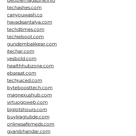
peoplemagazine.info
techashes.com
canyouwash.co
havadisantalya.com
techdtimes.com
techieboot.com
gundembalikesir.com
itechar.com
yesbold.com
healthhubzone.com
ebaraat.com
techjuiced.com
byteboosttech.com
magnexushub.com
virtuogoweb.com
biglotshours.com
buyliraglutide.com
onlinesafemeds.com
gyanibhandar.com