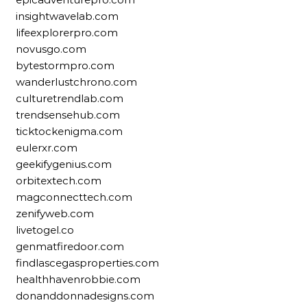
insightwavelab.com
lifeexplorerpro.com
novusgo.com
bytestormpro.com
wanderlustchrono.com
culturetrendlab.com
trendsensehub.com
ticktockenigma.com
eulerxr.com
geekifygenius.com
orbitextech.com
magconnecttech.com
zenifyweb.com
livetogel.co
genmatfiredoor.com
findlascegasproperties.com
healthhavenrobbie.com
donanddonnadesigns.com