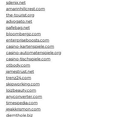
sdenix.net
amarinhillcrest.com
the-tourist.org
advogato.net
isafebag.net
bloombergz.com
enterpriseboosts.com
casino-kartenspiele.com
casino-automatenspiele.org
casino-tischspiele.com
otbody.com
jamestrust.net
trenz24.com
skipworking.com
loizbeauty.com
anyconverter.com
timespedia.com
jejakkrismon.com
diemthole.biz