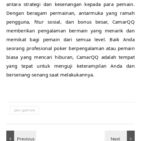
antara strategi dan kesenangan kepada para pemain.
Dengan beragam permainan, antarmuka yang ramah
pengguna, fitur sosial, dan bonus besar, CamarQQ
memberikan pengalaman bermain yang menarik dan
memikat bagi pemain dari semua level. Baik Anda
seorang profesional poker berpengalaman atau pemain
biasa yang mencari hiburan, CamarQQ adalah tempat
yang tepat untuk menguji keterampilan Anda dan
bersenang-senang saat melakukannya.
pkv games