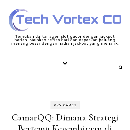
Skip to content
Temukan daftar agen slot gacor dengan jackpot
harian. Mainkan setiap hari dan dapatkan peluang
menang besar dengan hadiah jackpot yang menarik.
PKV GAMES
CamarQQ: Dimana Strategi
Bertemu Kegembiraan di