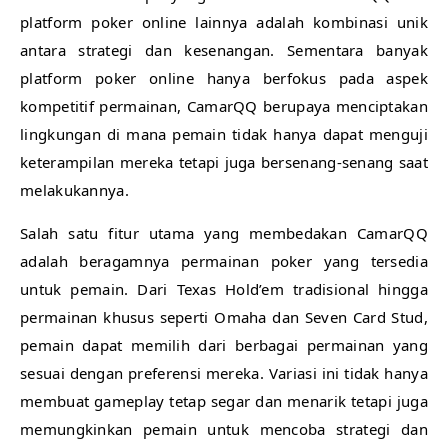
platform poker online lainnya adalah kombinasi unik
antara strategi dan kesenangan. Sementara banyak
platform poker online hanya berfokus pada aspek
kompetitif permainan, CamarQQ berupaya menciptakan
lingkungan di mana pemain tidak hanya dapat menguji
keterampilan mereka tetapi juga bersenang-senang saat
melakukannya.
Salah satu fitur utama yang membedakan CamarQQ
adalah beragamnya permainan poker yang tersedia
untuk pemain. Dari Texas Hold’em tradisional hingga
permainan khusus seperti Omaha dan Seven Card Stud,
pemain dapat memilih dari berbagai permainan yang
sesuai dengan preferensi mereka. Variasi ini tidak hanya
membuat gameplay tetap segar dan menarik tetapi juga
memungkinkan pemain untuk mencoba strategi dan