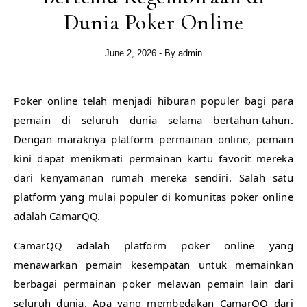
Dunia Poker Online
June 2, 2026
- By
admin
Poker online telah menjadi hiburan populer bagi para
pemain di seluruh dunia selama bertahun-tahun.
Dengan maraknya platform permainan online, pemain
kini dapat menikmati permainan kartu favorit mereka
dari kenyamanan rumah mereka sendiri. Salah satu
platform yang mulai populer di komunitas poker online
adalah CamarQQ.
CamarQQ adalah platform poker online yang
menawarkan pemain kesempatan untuk memainkan
berbagai permainan poker melawan pemain lain dari
seluruh dunia. Apa yang membedakan CamarQQ dari