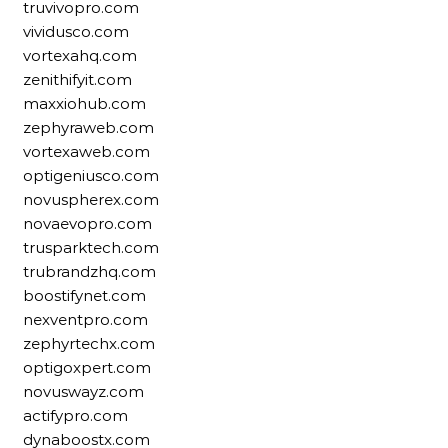
truvivopro.com
vividusco.com
vortexahq.com
zenithifyit.com
maxxiohub.com
zephyraweb.com
vortexaweb.com
optigeniusco.com
novuspherex.com
novaevopro.com
trusparktech.com
trubrandzhq.com
boostifynet.com
nexventpro.com
zephyrtechx.com
optigoxpert.com
novuswayz.com
actifypro.com
dynaboostx.com