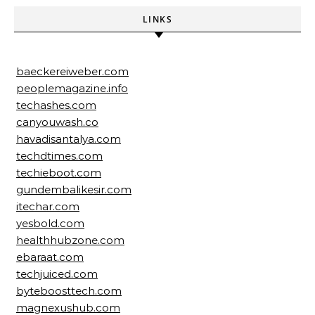
LINKS
baeckereiweber.com
peoplemagazine.info
techashes.com
canyouwash.co
havadisantalya.com
techdtimes.com
techieboot.com
gundembalikesir.com
itechar.com
yesbold.com
healthhubzone.com
ebaraat.com
techjuiced.com
byteboosttech.com
magnexushub.com