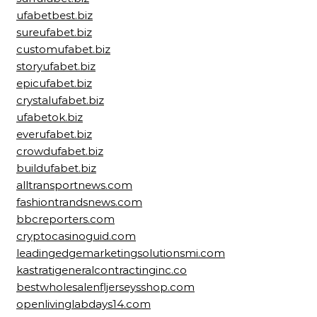
ufabetbest.biz
sureufabet.biz
customufabet.biz
storyufabet.biz
epicufabet.biz
crystalufabet.biz
ufabetok.biz
everufabet.biz
crowdufabet.biz
buildufabet.biz
alltransportnews.com
fashiontrandsnews.com
bbcreporters.com
cryptocasinoguid.com
leadingedgemarketingsolutionsmi.com
kastratigeneralcontractinginc.co
bestwholesalenfljerseysshop.com
openlivinglabdays14.com