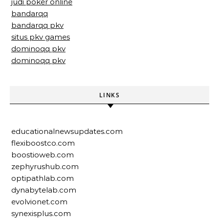
judi poker online
bandarqq
bandarqq pkv
situs pkv games
dominoqq pkv
dominoqq pkv
LINKS
educationalnewsupdates.com
flexiboostco.com
boostioweb.com
zephyrushub.com
optipathlab.com
dynabytelab.com
evolvionet.com
synexisplus.com