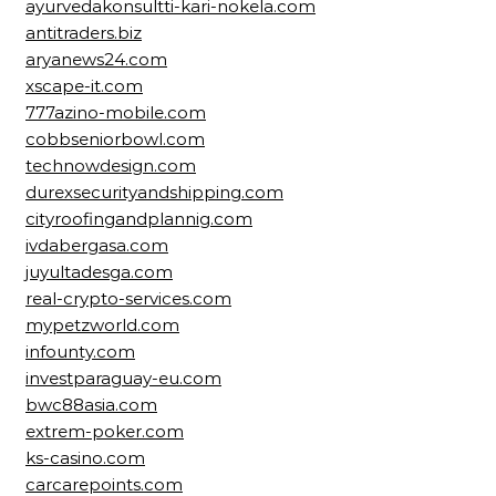
ayurvedakonsultti-kari-nokela.com
antitraders.biz
aryanews24.com
xscape-it.com
777azino-mobile.com
cobbseniorbowl.com
technowdesign.com
durexsecurityandshipping.com
cityroofingandplannig.com
ivdabergasa.com
juyultadesga.com
real-crypto-services.com
mypetzworld.com
infounty.com
investparaguay-eu.com
bwc88asia.com
extrem-poker.com
ks-casino.com
carcarepoints.com