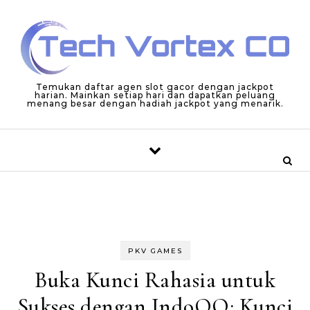
Skip to content
Temukan daftar agen slot gacor dengan jackpot
harian. Mainkan setiap hari dan dapatkan peluang
menang besar dengan hadiah jackpot yang menarik.
PKV GAMES
Buka Kunci Rahasia untuk
Sukses dengan IndoQQ: Kunci