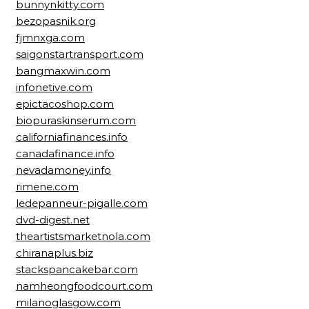
bunnynkitty.com
bezopasnik.org
fjmnxga.com
saigonstartransport.com
bangmaxwin.com
infonetive.com
epictacoshop.com
biopuraskinserum.com
californiafinances.info
canadafinance.info
nevadamoney.info
rimene.com
ledepanneur-pigalle.com
dvd-digest.net
theartistsmarketnola.com
chiranaplus.biz
stackspancakebar.com
namheongfoodcourt.com
milanoglasgow.com