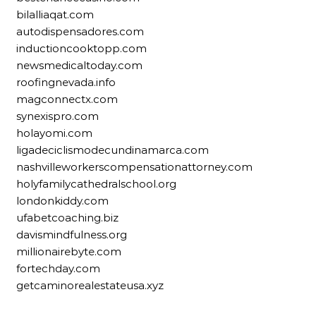
bilalliaqat.com
autodispensadores.com
inductioncooktopp.com
newsmedicaltoday.com
roofingnevada.info
magconnectx.com
synexispro.com
holayomi.com
ligadeciclismodecundinamarca.com
nashvilleworkerscompensationattorney.com
holyfamilycathedralschool.org
londonkiddy.com
ufabetcoaching.biz
davismindfulness.org
millionairebyte.com
fortechday.com
getcaminorealestateusa.xyz