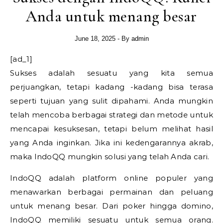
Anda untuk menang besar
June 18, 2025
- By
admin
[ad_1]
Sukses adalah sesuatu yang kita semua
perjuangkan, tetapi kadang -kadang bisa terasa
seperti tujuan yang sulit dipahami. Anda mungkin
telah mencoba berbagai strategi dan metode untuk
mencapai kesuksesan, tetapi belum melihat hasil
yang Anda inginkan. Jika ini kedengarannya akrab,
maka IndoQQ mungkin solusi yang telah Anda cari.
IndoQQ adalah platform online populer yang
menawarkan berbagai permainan dan peluang
untuk menang besar. Dari poker hingga domino,
IndoQQ memiliki sesuatu untuk semua orang.