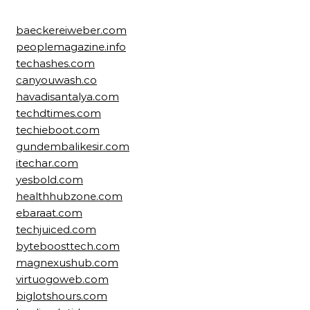
baeckereiweber.com
peoplemagazine.info
techashes.com
canyouwash.co
havadisantalya.com
techdtimes.com
techieboot.com
gundembalikesir.com
itechar.com
yesbold.com
healthhubzone.com
ebaraat.com
techjuiced.com
byteboosttech.com
magnexushub.com
virtuogoweb.com
biglotshours.com