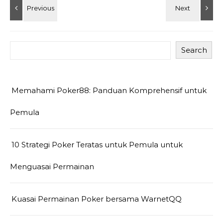
Search
Memahami Poker88: Panduan Komprehensif untuk
Pemula
10 Strategi Poker Teratas untuk Pemula untuk
Menguasai Permainan
Kuasai Permainan Poker bersama WarnetQQ