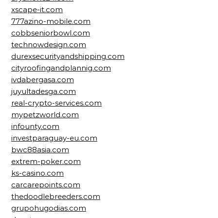
xscape-it.com
777azino-mobile.com
cobbseniorbowl.com
technowdesign.com
durexsecurityandshipping.com
cityroofingandplannig.com
ivdabergasa.com
juyultadesga.com
real-crypto-services.com
mypetzworld.com
infounty.com
investparaguay-eu.com
bwc88asia.com
extrem-poker.com
ks-casino.com
carcarepoints.com
thedoodlebreeders.com
grupohugodias.com