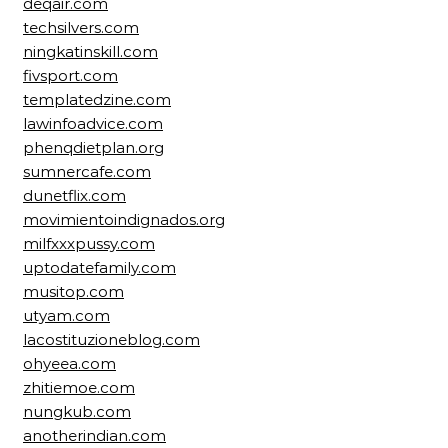
deqair.com
techsilvers.com
ningkatinskill.com
fivsport.com
templatedzine.com
lawinfoadvice.com
phenqdietplan.org
sumnercafe.com
dunetflix.com
movimientoindignados.org
milfxxxpussy.com
uptodatefamily.com
musitop.com
utyam.com
lacostituzioneblog.com
ohyeea.com
zhitiemoe.com
nungkub.com
anotherindian.com