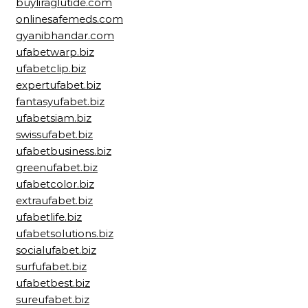
buyliraglutide.com
onlinesafemeds.com
gyanibhandar.com
ufabetwarp.biz
ufabetclip.biz
expertufabet.biz
fantasyufabet.biz
ufabetsiam.biz
swissufabet.biz
ufabetbusiness.biz
greenufabet.biz
ufabetcolor.biz
extraufabet.biz
ufabetlife.biz
ufabetsolutions.biz
socialufabet.biz
surfufabet.biz
ufabetbest.biz
sureufabet.biz