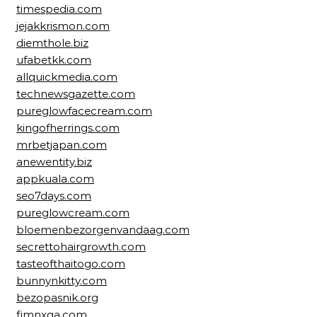
timespedia.com
jejakkrismon.com
diemthole.biz
ufabetkk.com
allquickmedia.com
technewsgazette.com
pureglowfacecream.com
kingofherrings.com
mrbetjapan.com
anewentity.biz
appkuala.com
seo7days.com
pureglowcream.com
bloemenbezorgenvandaag.com
secrettohairgrowth.com
tasteofthaitogo.com
bunnynkitty.com
bezopasnik.org
fjmnxga.com