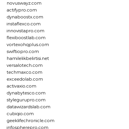
novuswayz.com
actifypro.com
dynaboostx.com
instaflexco.com
innovistapro.com
flexiboostlab.com
vortexohqplus.com
swiftiopro.com
hamilelikbelirtisi.net
versalotech.com
techmaxco.com
exceedolab.com
activaxio.com
dynabytesco.com
stylegurupro.com
datawizardslab.com
cubiqio.com
geeklifechronicle.com
infospherepro.com