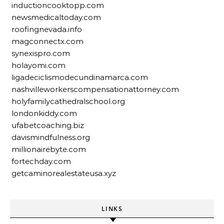
inductioncooktopp.com
newsmedicaltoday.com
roofingnevada.info
magconnectx.com
synexispro.com
holayomi.com
ligadeciclismodecundinamarca.com
nashvilleworkerscompensationattorney.com
holyfamilycathedralschool.org
londonkiddy.com
ufabetcoaching.biz
davismindfulness.org
millionairebyte.com
fortechday.com
getcaminorealestateusa.xyz
LINKS