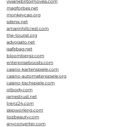
vivianebritoimoveis.com
magforbes.net
monkeycap.org
sdenix.net
amarinhillcrest.com
the-tourist.org
advogato.net
isafebag.net
bloombergz.com
enterpriseboosts.com
casino-kartenspiele.com
casino-automatenspiele.org
casino-tischspiele.com
otbody.com
jamestrust.net
trenz24.com
skipworking.com
loizbeauty.com
anyconverter.com