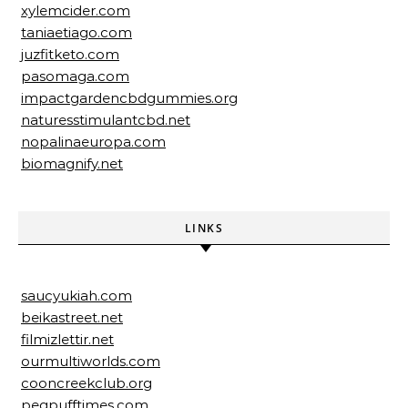
xylemcider.com
taniaetiago.com
juzfitketo.com
pasomaga.com
impactgardencbdgummies.org
naturesstimulantcbd.net
nopalinaeuropa.com
biomagnify.net
LINKS
saucyukiah.com
beikastreet.net
filmizlettir.net
ourmultiworlds.com
cooncreekclub.org
pegpufftimes.com