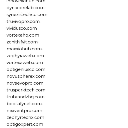
innovexahub.com
dynacorelab.com
synexistechco.com
truvivopro.com
vividusco.com
vortexahq.com
zenithifyit.com
maxxiohub.com
zephyraweb.com
vortexaweb.com
optigeniusco.com
novuspherex.com
novaevopro.com
trusparktech.com
trubrandzhq.com
boostifynet.com
nexventpro.com
zephyrtechx.com
optigoxpert.com