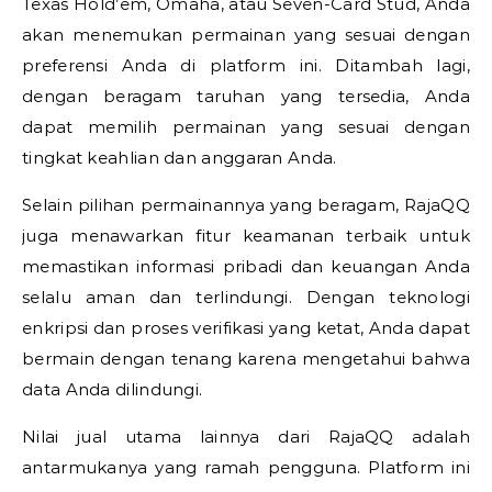
Texas Hold’em, Omaha, atau Seven-Card Stud, Anda
akan menemukan permainan yang sesuai dengan
preferensi Anda di platform ini. Ditambah lagi,
dengan beragam taruhan yang tersedia, Anda
dapat memilih permainan yang sesuai dengan
tingkat keahlian dan anggaran Anda.
Selain pilihan permainannya yang beragam, RajaQQ
juga menawarkan fitur keamanan terbaik untuk
memastikan informasi pribadi dan keuangan Anda
selalu aman dan terlindungi. Dengan teknologi
enkripsi dan proses verifikasi yang ketat, Anda dapat
bermain dengan tenang karena mengetahui bahwa
data Anda dilindungi.
Nilai jual utama lainnya dari RajaQQ adalah
antarmukanya yang ramah pengguna. Platform ini