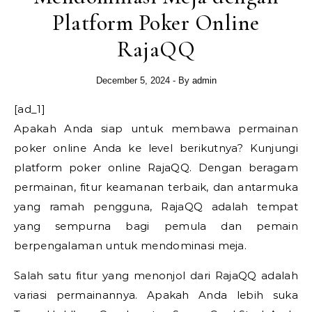
Platform Poker Online
RajaQQ
December 5, 2024
- By
admin
[ad_1]
Apakah Anda siap untuk membawa permainan
poker online Anda ke level berikutnya? Kunjungi
platform poker online RajaQQ. Dengan beragam
permainan, fitur keamanan terbaik, dan antarmuka
yang ramah pengguna, RajaQQ adalah tempat
yang sempurna bagi pemula dan pemain
berpengalaman untuk mendominasi meja.
Salah satu fitur yang menonjol dari RajaQQ adalah
variasi permainannya. Apakah Anda lebih suka