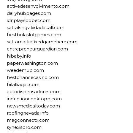
activedesenvolvimento.com
dailyhubpages.com
idnplaysbobet.com
sattakingvikidadacall.com
bestbolaslotgames.com
sattamatkafixedgamehere.com
entrepreneurguardian.com
hibaby.info
paperwashington.com
weedemup.com
bestchancecasino.com
bilalliaqat.com
autodispensadores.com
inductioncooktopp.com
newsmedicaltoday.com
roofingnevada.info
magconnectx.com
synexispro.com