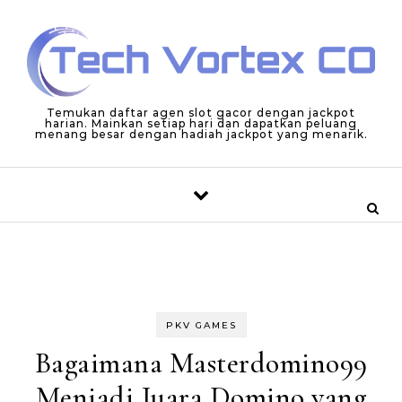
Skip to content
Temukan daftar agen slot gacor dengan jackpot
harian. Mainkan setiap hari dan dapatkan peluang
menang besar dengan hadiah jackpot yang menarik.
PKV GAMES
Bagaimana Masterdomino99
Menjadi Juara Domino yang