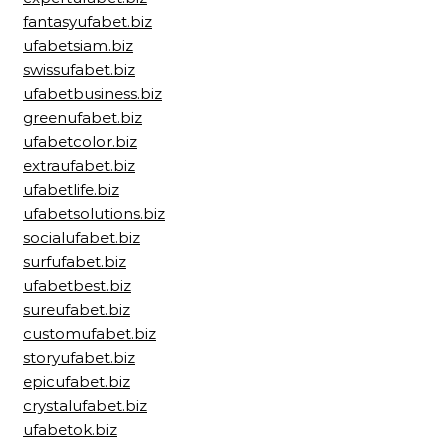
fantasyufabet.biz
ufabetsiam.biz
swissufabet.biz
ufabetbusiness.biz
greenufabet.biz
ufabetcolor.biz
extraufabet.biz
ufabetlife.biz
ufabetsolutions.biz
socialufabet.biz
surfufabet.biz
ufabetbest.biz
sureufabet.biz
customufabet.biz
storyufabet.biz
epicufabet.biz
crystalufabet.biz
ufabetok.biz