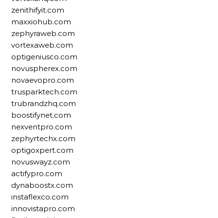
zenithifyit.com
maxxiohub.com
zephyraweb.com
vortexaweb.com
optigeniusco.com
novuspherex.com
novaevopro.com
trusparktech.com
trubrandzhq.com
boostifynet.com
nexventpro.com
zephyrtechx.com
optigoxpert.com
novuswayz.com
actifypro.com
dynaboostx.com
instaflexco.com
innovistapro.com