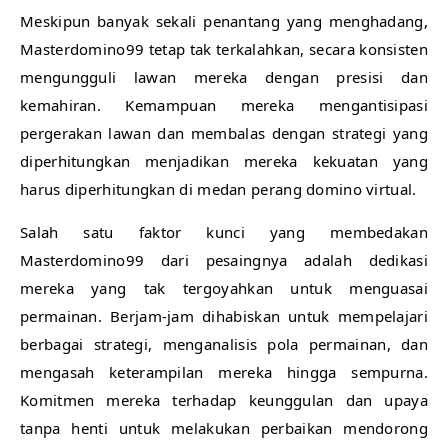
Meskipun banyak sekali penantang yang menghadang,
Masterdomino99 tetap tak terkalahkan, secara konsisten
mengungguli lawan mereka dengan presisi dan
kemahiran. Kemampuan mereka mengantisipasi
pergerakan lawan dan membalas dengan strategi yang
diperhitungkan menjadikan mereka kekuatan yang
harus diperhitungkan di medan perang domino virtual.
Salah satu faktor kunci yang membedakan
Masterdomino99 dari pesaingnya adalah dedikasi
mereka yang tak tergoyahkan untuk menguasai
permainan. Berjam-jam dihabiskan untuk mempelajari
berbagai strategi, menganalisis pola permainan, dan
mengasah keterampilan mereka hingga sempurna.
Komitmen mereka terhadap keunggulan dan upaya
tanpa henti untuk melakukan perbaikan mendorong