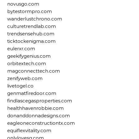
novusgo.com
bytestormpro.com
wanderlustchrono.com
culturetrendlab.com
trendsensehub.com
ticktockenigma.com
eulerxr.com
geekifygenius.com
orbitextech.com
magconnecttech.com
zenifyweb.com
livetogel.co
genmatfiredoor.com
findlascegasproperties.com
healthhavenrobbie.com
donanddonnadesigns.com
eagleoneconstructiontx.com
equiflexvitality.com
onlylovesg.com