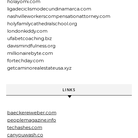
holayomi.com
ligadeciclismodecundinamarca.com
nashvilleworkerscompensationattorney.com
holyfamilycathedralschool.org
londonkiddy.com
ufabetcoaching.biz
davismindfulness.org
millionairebyte.com
fortechday.com
getcaminorealestateusa.xyz
LINKS
baeckereiweber.com
peoplemagazine.info
techashes.com
canyouwash.co