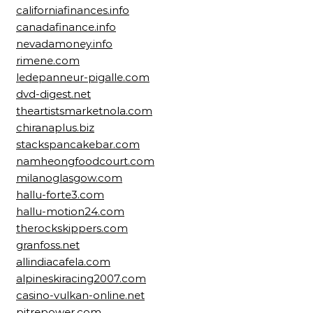
californiafinances.info
canadafinance.info
nevadamoney.info
rimene.com
ledepanneur-pigalle.com
dvd-digest.net
theartistsmarketnola.com
chiranaplus.biz
stackspancakebar.com
namheongfoodcourt.com
milanoglasgow.com
hallu-forte3.com
hallu-motion24.com
therockskippers.com
granfoss.net
allindiacafela.com
alpineskiracing2007.com
casino-vulkan-online.net
pitrepower.com