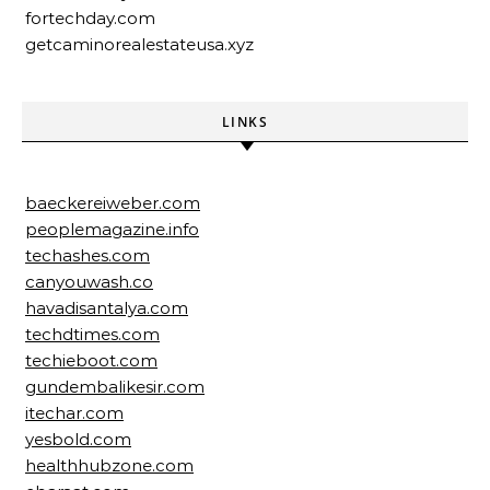
fortechday.com
getcaminorealestateusa.xyz
LINKS
baeckereiweber.com
peoplemagazine.info
techashes.com
canyouwash.co
havadisantalya.com
techdtimes.com
techieboot.com
gundembalikesir.com
itechar.com
yesbold.com
healthhubzone.com