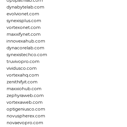
optipathlab.com
dynabytelab.com
evolvionet.com
synexisplus.com
vortexonet.com
maxxifynet.com
innovexahub.com
dynacorelab.com
synexistechco.com
truvivopro.com
vividusco.com
vortexahq.com
zenithifyit.com
maxxiohub.com
zephyraweb.com
vortexaweb.com
optigeniusco.com
novuspherex.com
novaevopro.com