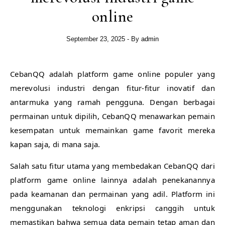
online
September 23, 2025
- By
admin
CebanQQ adalah platform game online populer yang
merevolusi industri dengan fitur-fitur inovatif dan
antarmuka yang ramah pengguna. Dengan berbagai
permainan untuk dipilih, CebanQQ menawarkan pemain
kesempatan untuk memainkan game favorit mereka
kapan saja, di mana saja.
Salah satu fitur utama yang membedakan CebanQQ dari
platform game online lainnya adalah penekanannya
pada keamanan dan permainan yang adil. Platform ini
menggunakan teknologi enkripsi canggih untuk
memastikan bahwa semua data pemain tetap aman dan