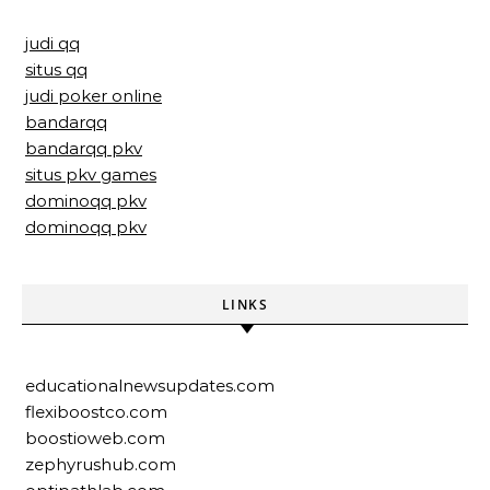
judi qq
situs qq
judi poker online
bandarqq
bandarqq pkv
situs pkv games
dominoqq pkv
dominoqq pkv
LINKS
educationalnewsupdates.com
flexiboostco.com
boostioweb.com
zephyrushub.com