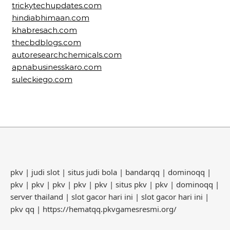
trickytechupdates.com
hindiabhimaan.com
khabresach.com
thecbdblogs.com
autoresearchchemicals.com
apnabusinesskaro.com
suleckiego.com
pkv
|
judi slot
|
situs judi bola
|
bandarqq
|
dominoqq
|
pkv
|
pkv
|
pkv
|
pkv
|
pkv
|
situs pkv
|
pkv
|
dominoqq
|
server thailand
|
slot gacor hari ini
|
slot gacor hari ini
|
pkv qq
|
https://hematqq.pkvgamesresmi.org/