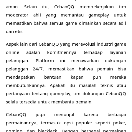
aman. Selain itu, CebanQQ mempekerjakan tim
moderator ahli yang memantau gameplay untuk
memastikan bahwa semua game dimainkan secara adil
dan etis.
Aspek lain dari CebanQQ yang merevolusi industri game
online adalah komitmennya terhadap layanan
pelanggan. Platform ini menawarkan dukungan
pelanggan 24/7, memastikan bahwa pemain bisa
mendapatkan bantuan kapan pun mereka
membutuhkannya. Apakah itu masalah teknis atau
pertanyaan tentang gameplay, tim dukungan CebanQQ
selalu tersedia untuk membantu pemain.
CebanQQ juga menonjol karena berbagai
permainannya, termasuk opsi populer seperti poker,
domino, dan blackjack. Dengan berbagai permainan