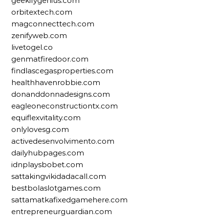
geekifygenius.com
orbitextech.com
magconnecttech.com
zenifyweb.com
livetogel.co
genmatfiredoor.com
findlascegasproperties.com
healthhavenrobbie.com
donanddonnadesigns.com
eagleoneconstructiontx.com
equiflexvitality.com
onlylovesg.com
activedesenvolvimento.com
dailyhubpages.com
idnplaysbobet.com
sattakingvikidadacall.com
bestbolaslotgames.com
sattamatkafixedgamehere.com
entrepreneurguardian.com