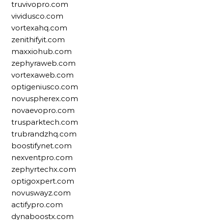
truvivopro.com
vividusco.com
vortexahq.com
zenithifyit.com
maxxiohub.com
zephyraweb.com
vortexaweb.com
optigeniusco.com
novuspherex.com
novaevopro.com
trusparktech.com
trubrandzhq.com
boostifynet.com
nexventpro.com
zephyrtechx.com
optigoxpert.com
novuswayz.com
actifypro.com
dynaboostx.com