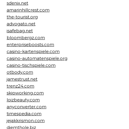
sdenix.net
amarinhillcrest.com
the-tourist.org
advogato.net
isafebag.net
bloombergz.com
enterpriseboosts.com
casino-kartenspiele.com
casino-automatenspiele.org
casino-tischspiele.com
otbody.com
jamestrust.net
trenz24.com
skipworking.com
loizbeauty.com
anyconverter.com
timespedia.com
jejakkrismon.com
diemthole.biz