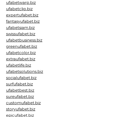
ufabetwarp.biz
ufabetclip.biz
expertufabet.biz
fantasyufabet.biz
ufabetsiam.biz
swissufabet.biz
ufabetbusiness.biz
greenufabet.biz
ufabetcolor.biz
extraufabet.biz
ufabetlife.biz
ufabetsolutions.biz
socialufabet.biz
surfufabet.biz
ufabetbest.biz
sureufabet.biz
customufabet.biz
storyufabet.biz
epicufabet.biz