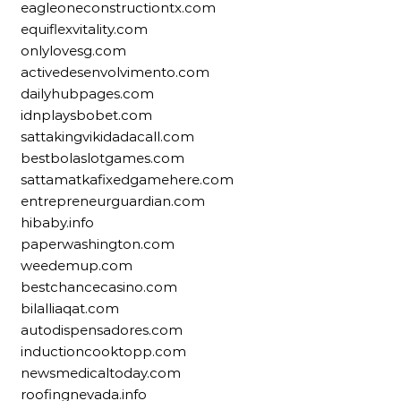
eagleoneconstructiontx.com
equiflexvitality.com
onlylovesg.com
activedesenvolvimento.com
dailyhubpages.com
idnplaysbobet.com
sattakingvikidadacall.com
bestbolaslotgames.com
sattamatkafixedgamehere.com
entrepreneurguardian.com
hibaby.info
paperwashington.com
weedemup.com
bestchancecasino.com
bilalliaqat.com
autodispensadores.com
inductioncooktopp.com
newsmedicaltoday.com
roofingnevada.info