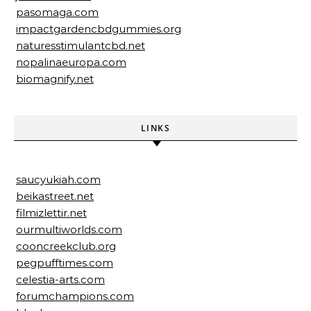
pasomaga.com
impactgardencbdgummies.org
naturesstimulantcbd.net
nopalinaeuropa.com
biomagnify.net
LINKS
saucyukiah.com
beikastreet.net
filmizlettir.net
ourmultiworlds.com
cooncreekclub.org
pegpufftimes.com
celestia-arts.com
forumchampions.com