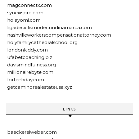
magconnectx.com
synexispro.com
holayomi.com
ligadeciclismodecundinamarca.com
nashvilleworkerscompensationattorney.com
holyfamilycathedralschool.org
londonkiddy.com
ufabetcoaching.biz
davismindfulness.org
millionairebyte.com
fortechday.com
getcaminorealestateusa.xyz
LINKS
baeckereiweber.com