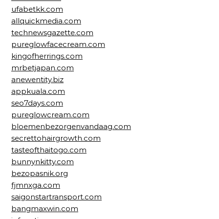
ufabetkk.com
allquickmedia.com
technewsgazette.com
pureglowfacecream.com
kingofherrings.com
mrbetjapan.com
anewentity.biz
appkuala.com
seo7days.com
pureglowcream.com
bloemenbezorgenvandaag.com
secrettohairgrowth.com
tasteofthaitogo.com
bunnynkitty.com
bezopasnik.org
fjmnxga.com
saigonstartransport.com
bangmaxwin.com