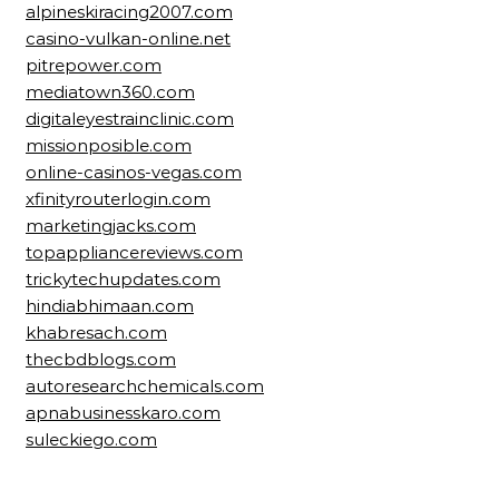
alpineskiracing2007.com
casino-vulkan-online.net
pitrepower.com
mediatown360.com
digitaleyestrainclinic.com
missionposible.com
online-casinos-vegas.com
xfinityrouterlogin.com
marketingjacks.com
topappliancereviews.com
trickytechupdates.com
hindiabhimaan.com
khabresach.com
thecbdblogs.com
autoresearchchemicals.com
apnabusinesskaro.com
suleckiego.com