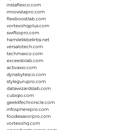
instaflexco.com
innovistapro.com
flexiboostlab.com
vortexohqplus.com
swiftiopro.com
hamilelikbelirtisi.net
versalotech.com
techmaxco.com
exceedolab.com
activaxio.com
dynabytesco.com
stylegurupro.com
datawizardslab.com
cubiqio.com
geeklifechronicle.com
infospherepro.com
foodiesavorpro.com
vortexohq.com